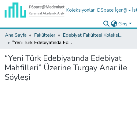
Koleksiyonlar
DSpace İçeriği
İs
Giriş
Ana Sayfa
Fakülteler
Edebiyat Fakültesi Koleksiyonu
“Yeni Türk Edebiyatında Edebiyat Mahfilleri” Üzerine Turgay Anar ile Söyleşi
“Yeni Türk Edebiyatında Edebiyat
Mahfilleri” Üzerine Turgay Anar ile
Söyleşi