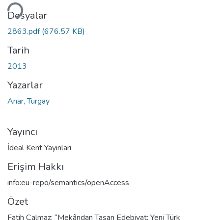
niyor...
Dosyalar
2863.pdf
(676.57 KB)
Tarih
2013
Yazarlar
Anar, Turgay
Yayıncı
İdeal Kent Yayınları
Erişim Hakkı
info:eu-repo/semantics/openAccess
Özet
Fatih Çalmaz: “Mekândan Taşan Edebiyat: Yeni Türk