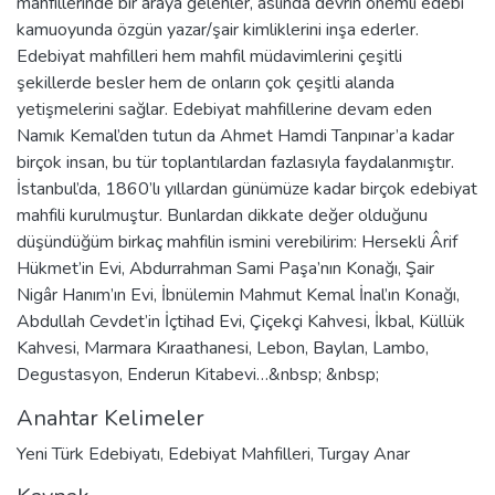
mahfillerinde bir araya gelenler, aslında devrin önemli edebî
kamuoyunda özgün yazar/şair kimliklerini inşa ederler.
Edebiyat mahfilleri hem mahfil müdavimlerini çeşitli
şekillerde besler hem de onların çok çeşitli alanda
yetişmelerini sağlar. Edebiyat mahfillerine devam eden
Namık Kemal’den tutun da Ahmet Hamdi Tanpınar’a kadar
birçok insan, bu tür toplantılardan fazlasıyla faydalanmıştır.
İstanbul’da, 1860’lı yıllardan günümüze kadar birçok edebiyat
mahfili kurulmuştur. Bunlardan dikkate değer olduğunu
düşündüğüm birkaç mahfilin ismini verebilirim: Hersekli Ârif
Hükmet’in Evi, Abdurrahman Sami Paşa’nın Konağı, Şair
Nigâr Hanım’ın Evi, İbnülemin Mahmut Kemal İnal’ın Konağı,
Abdullah Cevdet’in İçtihad Evi, Çiçekçi Kahvesi, İkbal, Küllük
Kahvesi, Marmara Kıraathanesi, Lebon, Baylan, Lambo,
Degustasyon, Enderun Kitabevi…&nbsp; &nbsp;
Anahtar Kelimeler
Yeni Türk Edebiyatı
,
Edebiyat Mahfilleri
,
Turgay Anar