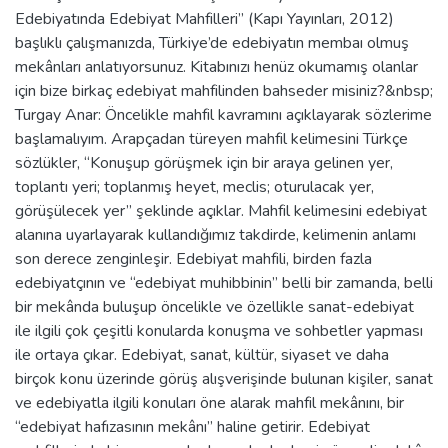
Edebiyatında Edebiyat Mahfilleri” (Kapı Yayınları, 2012)
başlıklı çalışmanızda, Türkiye’de edebiyatın membaı olmuş
mekânları anlatıyorsunuz. Kitabınızı henüz okumamış olanlar
için bize birkaç edebiyat mahfilinden bahseder misiniz?&nbsp;
Turgay Anar: Öncelikle mahfil kavramını açıklayarak sözlerime
başlamalıyım. Arapçadan türeyen mahfil kelimesini Türkçe
sözlükler, “Konuşup görüşmek için bir araya gelinen yer,
toplantı yeri; toplanmış heyet, meclis; oturulacak yer,
görüşülecek yer” şeklinde açıklar. Mahfil kelimesini edebiyat
alanına uyarlayarak kullandığımız takdirde, kelimenin anlamı
son derece zenginleşir. Edebiyat mahfili, birden fazla
edebiyatçının ve “edebiyat muhibbinin” belli bir zamanda, belli
bir mekânda buluşup öncelikle ve özellikle sanat-edebiyat
ile ilgili çok çeşitli konularda konuşma ve sohbetler yapması
ile ortaya çıkar. Edebiyat, sanat, kültür, siyaset ve daha
birçok konu üzerinde görüş alışverişinde bulunan kişiler, sanat
ve edebiyatla ilgili konuları öne alarak mahfil mekânını, bir
“edebiyat hafızasının mekânı” haline getirir. Edebiyat