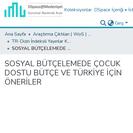
Koleksiyonlar
DSpace İçeriği
İs
Giriş
Ana Sayfa
Araştırma Çıktıları | WoS | Scopus | TR-Dizin | PubMed
TR-Dizin İndeksli Yayınlar Koleksiyonu
SOSYAL BÜTÇELEMEDE ÇOCUK DOSTU BÜTÇE VE TÜRKİYE İÇİN ÖNERİLER
SOSYAL BÜTÇELEMEDE ÇOCUK
DOSTU BÜTÇE VE TÜRKİYE İÇİN
ÖNERİLER