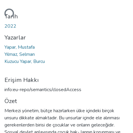
niyor...
Tarih
2022
Yazarlar
Yapar, Mustafa
Yılmaz, Selman
Kuzucu Yapar, Burcu
Erişim Hakkı
info:eu-repo/semantics/closedAccess
Özet
Merkezi yönetim, bütçe hazırlarken ülke içindeki birçok
unsuru dikkate almaktadır. Bu unsurlar içinde ele alınması
gerekenlerden birisi de çocuklar ve onların geleceğidir.
Sosyal devlet anlayışında çocuk hak- larının korunması ve