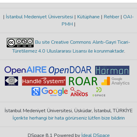
|
İstanbul Medeniyet Üniversitesi
|
Kütüphane
|
Rehber
|
OAI-
PMH
|
Bu site Creative Commons Alıntı-Gayri Ticari-
Türetilemez 4.0 Uluslararası Lisansı ile korunmaktadır
.
İstanbul Medeniyet Üniversitesi, Üsküdar, İstanbul, TÜRKİYE
İçerikte herhangi bir hata görürseniz lütfen bize bildirin
DSpace 8.1 Powered by
İdeal DSpace