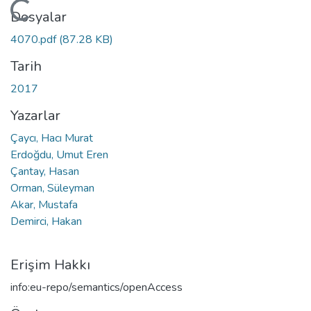
Yükleniyor...
Dosyalar
4070.pdf
(87.28 KB)
Tarih
2017
Yazarlar
Çaycı, Hacı Murat
Erdoğdu, Umut Eren
Çantay, Hasan
Orman, Süleyman
Akar, Mustafa
Demirci, Hakan
Erişim Hakkı
info:eu-repo/semantics/openAccess