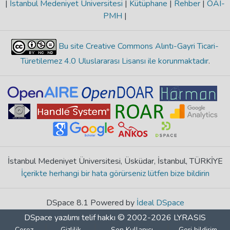
|
İstanbul Medeniyet Üniversitesi
|
Kütüphane
|
Rehber
|
OAI-
PMH
|
Bu site Creative Commons Alıntı-Gayri Ticari-
Türetilemez 4.0 Uluslararası Lisansı ile korunmaktadır
.
İstanbul Medeniyet Üniversitesi, Üsküdar, İstanbul, TÜRKİYE
İçerikte herhangi bir hata görürseniz lütfen bize bildirin
DSpace 8.1 Powered by
İdeal DSpace
DSpace yazılımı
telif hakkı © 2002-2026
LYRASIS
Çerez
Gizlilik
Son Kullanıcı
Geri bildirim