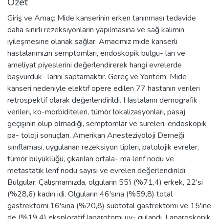
Özet
Giriş ve Amaç: Mide kanserinin erken tanınması tedavide
daha sınırlı rezeksiyonların yapılmasına ve sağ kalımın
iyileşmesine olanak sağlar. Amacımız mide kanserli
hastalarımızın semptomları, endoskopik bulgu- ları ve
ameliyat piyeslerini değerlendirerek hangi evrelerde
başvurduk- larını saptamaktır. Gereç ve Yöntem: Mide
kanseri nedeniyle elektif opere edilen 77 hastanın verileri
retrospektif olarak değerlendirildi. Hastaların demografik
verileri, ko-morbiditeleri, tümör lokalizasyonları, pasaj
geçişinin olup olmadığı, semptomlar ve süreleri, endoskopik
pa- toloji sonuçları, Amerikan Anesteziyoloji Derneği
sınıflaması, uygulanan rezeksiyon tipleri, patolojik evreler,
tümör büyüklüğü, çıkarılan ortala- ma lenf nodu ve
metastatik lenf nodu sayısı ve evreleri değerlendirildi.
Bulgular: Çalışmamızda, olguların 55'i (%71,4) erkek, 22'si
(%28,6) kadın idi. Olguların 46'sına (%59,8) total
gastrektomi,16'sına (%20,8) subtotal gastrektomi ve 15'ine
de (%19,4) eksploratif laparotomi uy- gulandı. Laparoskopik