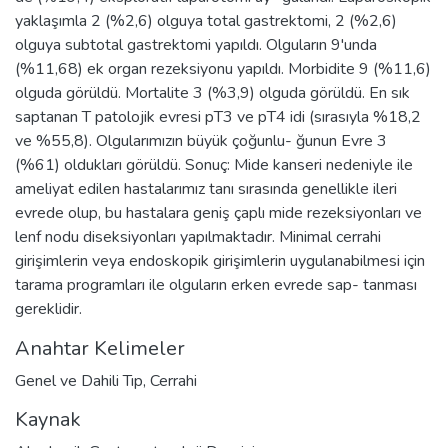
yaklaşımla 2 (%2,6) olguya total gastrektomi, 2 (%2,6)
olguya subtotal gastrektomi yapıldı. Olguların 9'unda
(%11,68) ek organ rezeksiyonu yapıldı. Morbidite 9 (%11,6)
olguda görüldü. Mortalite 3 (%3,9) olguda görüldü. En sık
saptanan T patolojik evresi pT3 ve pT4 idi (sırasıyla %18,2
ve %55,8). Olgularımızın büyük çoğunlu- ğunun Evre 3
(%61) oldukları görüldü. Sonuç: Mide kanseri nedeniyle ile
ameliyat edilen hastalarımız tanı sırasında genellikle ileri
evrede olup, bu hastalara geniş çaplı mide rezeksiyonları ve
lenf nodu diseksiyonları yapılmaktadır. Minimal cerrahi
girişimlerin veya endoskopik girişimlerin uygulanabilmesi için
tarama programları ile olguların erken evrede sap- tanması
gereklidir.
Anahtar Kelimeler
Genel ve Dahili Tıp
,
Cerrahi
Kaynak