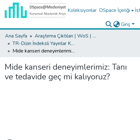
Koleksiyonlar
DSpace İçeriği
İs
Giriş
Ana Sayfa
Araştırma Çıktıları | WoS | Scopus | TR-Dizin | PubMed
TR-Dizin İndeksli Yayınlar Koleksiyonu
Mide kanseri deneyimlerimiz: Tanı ve tedavide geç mi kalıyoruz?
Mide kanseri deneyimlerimiz: Tanı
ve tedavide geç mi kalıyoruz?