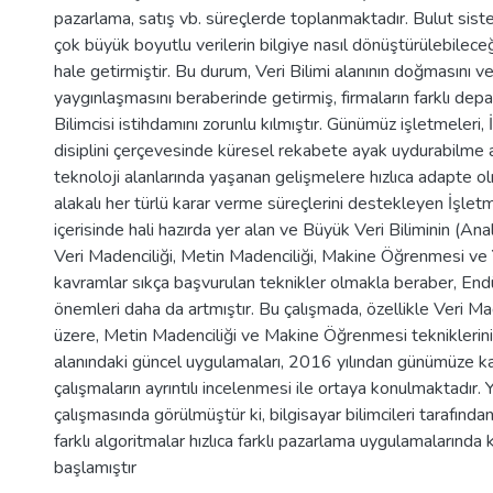
pazarlama, satış vb. süreçlerde toplanmaktadır. Bulut si
çok büyük boyutlu verilerin bilgiye nasıl dönüştürülebilec
hale getirmiştir. Bu durum, Veri Bilimi alanının doğmasını ve
yaygınlaşmasını beraberinde getirmiş, firmaların farklı dep
Bilimcisi istihdamını zorunlu kılmıştır. Günümüz işletmeleri,
disiplini çerçevesinde küresel rekabete ayak uydurabilme a
teknoloji alanlarında yaşanan gelişmelere hızlıca adapte o
alakalı her türlü karar verme süreçlerini destekleyen İşlet
içerisinde hali hazırda yer alan ve Büyük Veri Biliminin (Anali
Veri Madenciliği, Metin Madenciliği, Makine Öğrenmesi ve
kavramlar sıkça başvurulan teknikler olmakla beraber, Endüs
önemleri daha da artmıştır. Bu çalışmada, özellikle Veri Ma
üzere, Metin Madenciliği ve Makine Öğrenmesi tekniklerin
alanındaki güncel uygulamaları, 2016 yılından günümüze k
çalışmaların ayrıntılı incelenmesi ile ortaya konulmaktadır. Y
çalışmasında görülmüştür ki, bilgisayar bilimcileri tarafında
farklı algoritmalar hızlıca farklı pazarlama uygulamalarında 
başlamıştır