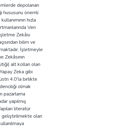
stemlerde depolanan
eği hususunu önemli
 kullanımının hızla
artmanlarında Veri
 İşletme Zekâsı
çısından bilim ve
lmaktadır. İşletmeyle
me Zekâsının
tiği) alt kolları olan
 Yapay Zeka gibi
tri 4.0’la birlikte
denciliği olmak
in pazarlama
adar yapılmış
apılan literatür
n geliştirilmekte olan
kullanılmaya