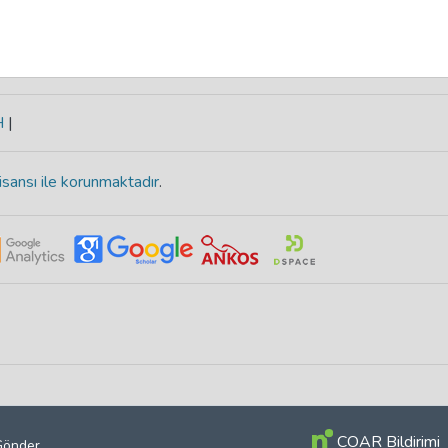
H
|
isansı ile korunmaktadır
.
COAR Bildirimi
 Gönder