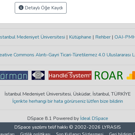
Detaylı Öğe Kaydı
stanbul Medeniyet Üniversitesi
|
Kütüphane
|
Rehber
|
OAI-PM
eative Commons Alıntı-Gayri Ticari-Türetilemez 4.0 Uluslararası L
İstanbul Medeniyet Üniversitesi, Üsküdar, İstanbul, TÜRKİYE
İçerikte herhangi bir hata görürseniz lütfen bize bildirin
DSpace 8.1 Powered by
İdeal DSpace
DSpace yazılımı
telif hakkı © 2002-2026
LYRASIS
ayarları
Gizlilik politikası
Son Kullanıcı Sözleşmesi
Geri bildirim