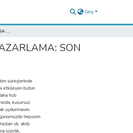
Giriş
ENDÜSTRİ 4.0 IŞIĞINDA VERİ MADENCİLİĞİ VE PAZARLAMA: SON GELİŞMELER, YENİ TRENDLER
 PAZARLAMA: SON
etim süreçlerinde
mi etkileyen bütün
aha hızlı
nında, kusursuz
yak uydurmasını
at günümüzde hepsinin
azları vb. akıllı
ma lojistik,