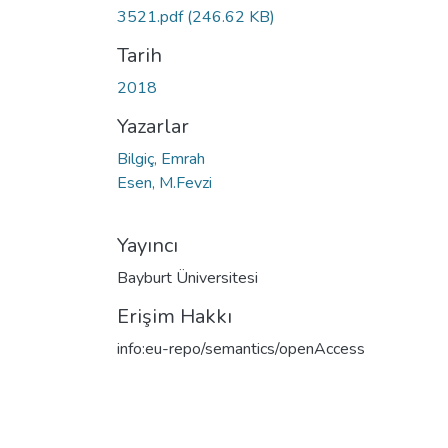
3521.pdf
(246.62 KB)
Tarih
2018
Yazarlar
Bilgiç, Emrah
Esen, M.Fevzi
Yayıncı
Bayburt Üniversitesi
Erişim Hakkı
info:eu-repo/semantics/openAccess