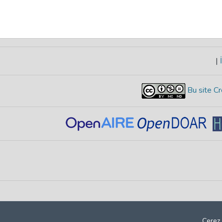
|
İ
Bu site Cr
Çerez 