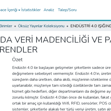
ce İçeriği
İstatistikler
Analiz
Talep/Soru
Birimler
Öksüz Yayınlar Koleksiyonu
INDA VERİ MADENCİLİĞİ VE
TRENDLER
Özet
Endüstri 4.0 ile başlayan gelişmeler şirketlerin sadece ür
değişmelere sebebiyet vermemiştir. Endüstri 4.0’ın, üreti
süreçlerin daha üretken, daha akıllı, müşterinin isteklerine d
uyarlanabilir, müşteriye tam istediği özelliklerde tam zama
hizmet gibi hedefleri, diğer departmanların da değişime a
zorunlu kılmıştır. Endüstri 4.0’dan önce de kullanılan, fak
ortak bir amaç için kullanıldığı Wifi, RFID, sensörler, POS cih
sistemler, şirketlerle alakalı her türlü veriyi üretim, satın al