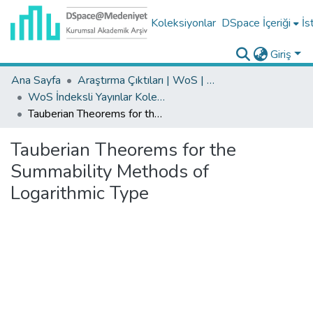
Koleksiyonlar
DSpace İçeriği
İs
Giriş
Ana Sayfa
Araştırma Çıktıları | WoS | Scopus | TR-Dizin | PubMed
WoS İndeksli Yayınlar Koleksiyonu
Tauberian Theorems for the Summability Methods of Logarithmic Type
Tauberian Theorems for the
Summability Methods of
Logarithmic Type