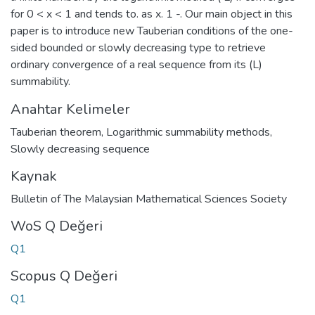
for 0 < x < 1 and tends to. as x. 1 -. Our main object in this
paper is to introduce new Tauberian conditions of the one-
sided bounded or slowly decreasing type to retrieve
ordinary convergence of a real sequence from its (L)
summability.
Anahtar Kelimeler
Tauberian theorem
,
Logarithmic summability methods
,
Slowly decreasing sequence
Kaynak
Bulletin of The Malaysian Mathematical Sciences Society
WoS Q Değeri
Q1
Scopus Q Değeri
Q1