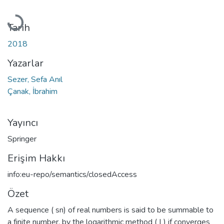
Yükleniyor...
Tarih
2018
Yazarlar
Sezer, Sefa Anıl
Çanak, İbrahim
Yayıncı
Springer
Erişim Hakkı
info:eu-repo/semantics/closedAccess
Özet
A sequence ( sn) of real numbers is said to be summable to
a finite number. by the logarithmic method ( L) if converges