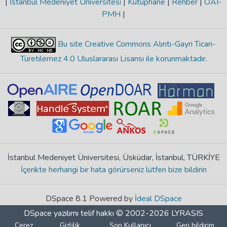
|
İstanbul Medeniyet Üniversitesi
|
Kütüphane
|
Rehber
|
OAI-
PMH
|
Bu site Creative Commons Alıntı-Gayri Ticari-
Türetilemez 4.0 Uluslararası Lisansı ile korunmaktadır
.
İstanbul Medeniyet Üniversitesi, Üsküdar, İstanbul, TÜRKİYE
İçerikte herhangi bir hata görürseniz lütfen bize bildirin
DSpace 8.1 Powered by
İdeal DSpace
DSpace yazılımı
telif hakkı © 2002-2026
LYRASIS
Çerez
Gizlilik
Son Kullanıcı
Geri bildirim