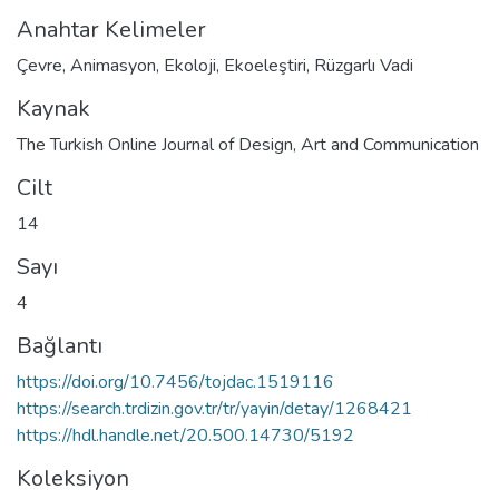
Anahtar Kelimeler
Çevre
,
Animasyon
,
Ekoloji
,
Ekoeleştiri
,
Rüzgarlı Vadi
Kaynak
The Turkish Online Journal of Design, Art and Communication
Cilt
14
Sayı
4
Bağlantı
https://doi.org/10.7456/tojdac.1519116
https://search.trdizin.gov.tr/tr/yayin/detay/1268421
https://hdl.handle.net/20.500.14730/5192
Koleksiyon