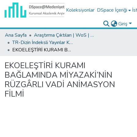
Koleksiyonlar
DSpace İçeriği
İs
Giriş
Ana Sayfa
Araştırma Çıktıları | WoS | Scopus | TR-Dizin | PubMed
TR-Dizin İndeksli Yayınlar Koleksiyonu
EKOELEŞTİRİ KURAMI BAĞLAMINDA MİYAZAKİ’NİN RÜZGÂRLI VADİ ANİMASYON FİLMİ
EKOELEŞTİRİ KURAMI
BAĞLAMINDA MİYAZAKİ’NİN
RÜZGÂRLI VADİ ANİMASYON
FİLMİ