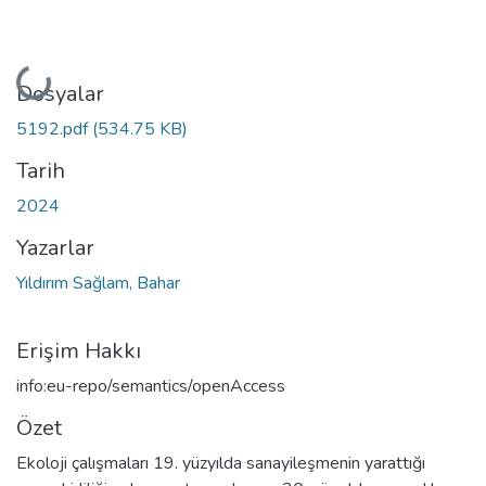
Yükleniyor...
Dosyalar
5192.pdf
(534.75 KB)
Tarih
2024
Yazarlar
Yıldırım Sağlam, Bahar
Erişim Hakkı
info:eu-repo/semantics/openAccess
Özet
Ekoloji çalışmaları 19. yüzyılda sanayileşmenin yarattığı