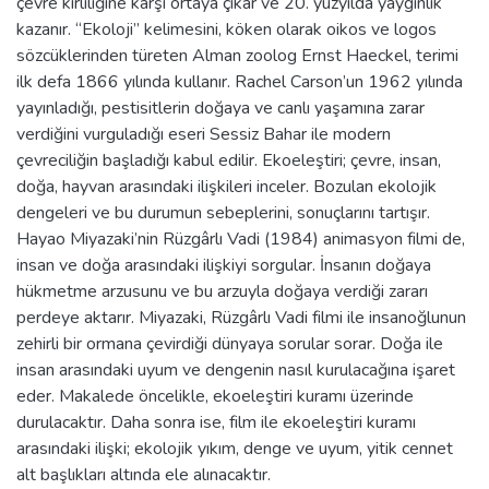
çevre kirliliğine karşı ortaya çıkar ve 20. yüzyılda yaygınlık
kazanır. “Ekoloji” kelimesini, köken olarak oikos ve logos
sözcüklerinden türeten Alman zoolog Ernst Haeckel, terimi
ilk defa 1866 yılında kullanır. Rachel Carson’un 1962 yılında
yayınladığı, pestisitlerin doğaya ve canlı yaşamına zarar
verdiğini vurguladığı eseri Sessiz Bahar ile modern
çevreciliğin başladığı kabul edilir. Ekoeleştiri; çevre, insan,
doğa, hayvan arasındaki ilişkileri inceler. Bozulan ekolojik
dengeleri ve bu durumun sebeplerini, sonuçlarını tartışır.
Hayao Miyazaki’nin Rüzgârlı Vadi (1984) animasyon filmi de,
insan ve doğa arasındaki ilişkiyi sorgular. İnsanın doğaya
hükmetme arzusunu ve bu arzuyla doğaya verdiği zararı
perdeye aktarır. Miyazaki, Rüzgârlı Vadi filmi ile insanoğlunun
zehirli bir ormana çevirdiği dünyaya sorular sorar. Doğa ile
insan arasındaki uyum ve dengenin nasıl kurulacağına işaret
eder. Makalede öncelikle, ekoeleştiri kuramı üzerinde
durulacaktır. Daha sonra ise, film ile ekoeleştiri kuramı
arasındaki ilişki; ekolojik yıkım, denge ve uyum, yitik cennet
alt başlıkları altında ele alınacaktır.