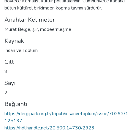
böylece Kemalist kültür politikalarının, Cumhuriyet’e kadarki
bütün kültürel birikimden kopma tavrını sürdürür.
Anahtar Kelimeler
Murat Belge
,
şiir
,
modeernleşme
Kaynak
İnsan ve Toplum
Cilt
8
Sayı
2
Bağlantı
https://dergipark.org.tr/tr/pub/insanvetoplum/issue/70393/1
125137
https://hdl.handle.net/20.500.14730/2923