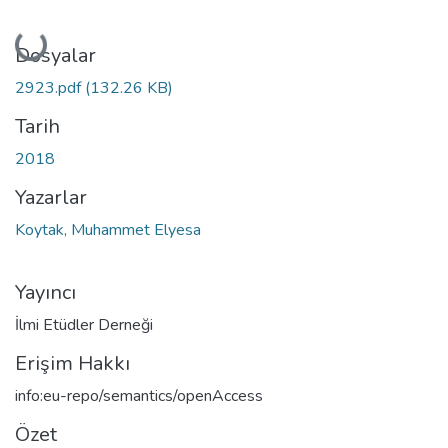
Yükleniyor...
Dosyalar
2923.pdf
(132.26 KB)
Tarih
2018
Yazarlar
Koytak, Muhammet Elyesa
Yayıncı
İlmi Etüdler Derneği
Erişim Hakkı
info:eu-repo/semantics/openAccess
Özet