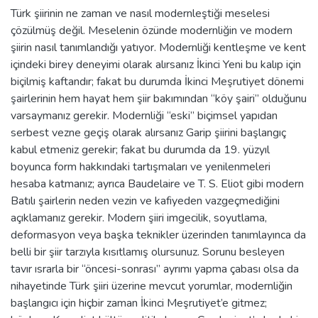
Türk şiirinin ne zaman ve nasıl modernleştiği meselesi
çözülmüş değil. Meselenin özünde modernliğin ve modern
şiirin nasıl tanımlandığı yatıyor. Modernliği kentleşme ve kent
içindeki birey deneyimi olarak alırsanız İkinci Yeni bu kalıp için
biçilmiş kaftandır; fakat bu durumda İkinci Meşrutiyet dönemi
şairlerinin hem hayat hem şiir bakımından “köy şairi” olduğunu
varsaymanız gerekir. Modernliği “eski” biçimsel yapıdan
serbest vezne geçiş olarak alırsanız Garip şiirini başlangıç
kabul etmeniz gerekir; fakat bu durumda da 19. yüzyıl
boyunca form hakkındaki tartışmaları ve yenilenmeleri
hesaba katmanız; ayrıca Baudelaire ve T. S. Eliot gibi modern
Batılı şairlerin neden vezin ve kafiyeden vazgeçmediğini
açıklamanız gerekir. Modern şiiri imgecilik, soyutlama,
deformasyon veya başka teknikler üzerinden tanımlayınca da
belli bir şiir tarzıyla kısıtlamış olursunuz. Sorunu besleyen
tavır ısrarla bir “öncesi-sonrası” ayrımı yapma çabası olsa da
nihayetinde Türk şiiri üzerine mevcut yorumlar, modernliğin
başlangıcı için hiçbir zaman İkinci Meşrutiyet’e gitmez;