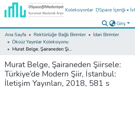
Koleksiyonlar
DSpace İçeriği
İs
Giriş
Ana Sayfa
Rektörlüğe Bağlı Birimler
İdari Birimler
Öksüz Yayınlar Koleksiyonu
Murat Belge, Şairaneden Şiirsele: Türkiye’de Modern Şiir, İstanbul: İletişim Yayınları, 2018, 581 s
Murat Belge, Şairaneden Şiirsele:
Türkiye’de Modern Şiir, İstanbul:
İletişim Yayınları, 2018, 581 s