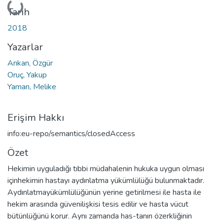
Yükleniyor...
Tarih
2018
Yazarlar
Arıkan, Özgür
Oruç, Yakup
Yaman, Melike
Erişim Hakkı
info:eu-repo/semantics/closedAccess
Özet
Hekimin uyguladığı tıbbi müdahalenin hukuka uygun olması
içinhekimin hastayı aydınlatma yükümlülüğü bulunmaktadır.
Aydınlatmayükümlülüğünün yerine getirilmesi ile hasta ile
hekim arasında güvenilişkisi tesis edilir ve hasta vücut
bütünlüğünü korur. Aynı zamanda has-tanın özerkliğinin