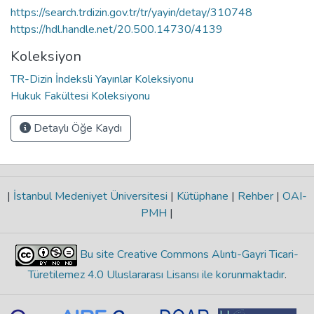
https://search.trdizin.gov.tr/tr/yayin/detay/310748
https://hdl.handle.net/20.500.14730/4139
Koleksiyon
TR-Dizin İndeksli Yayınlar Koleksiyonu
Hukuk Fakültesi Koleksiyonu
Detaylı Öğe Kaydı
|
İstanbul Medeniyet Üniversitesi
|
Kütüphane
|
Rehber
|
OAI-
PMH
|
Bu site Creative Commons Alıntı-Gayri Ticari-
Türetilemez 4.0 Uluslararası Lisansı ile korunmaktadır
.