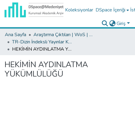
Koleksiyonlar
DSpace İçeriği
İs
Giriş
Ana Sayfa
Araştırma Çıktıları | WoS | Scopus | TR-Dizin | PubMed
TR-Dizin İndeksli Yayınlar Koleksiyonu
HEKİMİN AYDINLATMA YÜKÜMLÜLÜĞÜ
HEKİMİN AYDINLATMA
YÜKÜMLÜLÜĞÜ