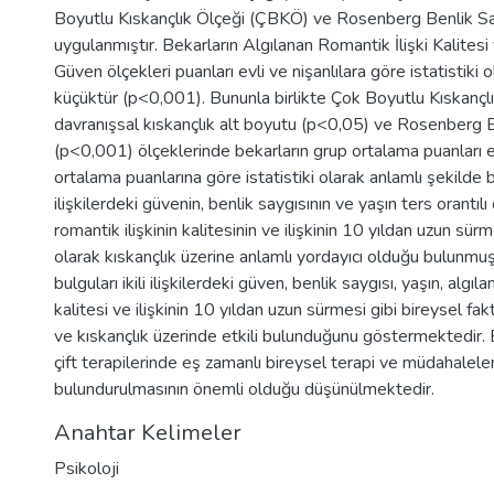
Boyutlu Kıskançlık Ölçeği (ÇBKÖ) ve Rosenberg Benlik S
uygulanmıştır. Bekarların Algılanan Romantik İlişki Kalitesi ve
Güven ölçekleri puanları evli ve nişanlılara göre istatistiki 
küçüktür (p<0,001). Bununla birlikte Çok Boyutlu Kıskançl
davranışsal kıskançlık alt boyutu (p<0,05) ve Rosenberg B
(p<0,001) ölçeklerinde bekarların grup ortalama puanları ev
ortalama puanlarına göre istatistiki olarak anlamlı şekilde bü
ilişkilerdeki güvenin, benlik saygısının ve yaşın ters orantılı
romantik ilişkinin kalitesinin ve ilişkinin 10 yıldan uzun sürm
olarak kıskançlık üzerine anlamlı yordayıcı olduğu bulunmu
bulguları ikili ilişkilerdeki güven, benlik saygısı, yaşın, algıl
kalitesi ve ilişkinin 10 yıldan uzun sürmesi gibi bireysel fak
ve kıskançlık üzerinde etkili bulunduğunu göstermektedir. 
çift terapilerinde eş zamanlı bireysel terapi ve müdahalel
bulundurulmasının önemli olduğu düşünülmektedir.
Anahtar Kelimeler
Psikoloji