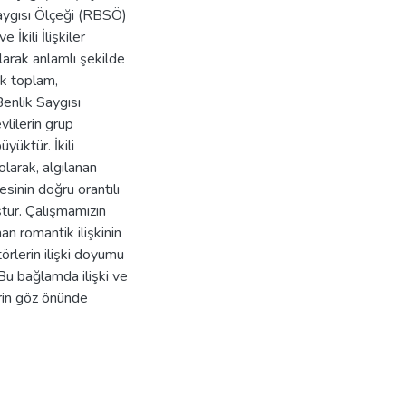
aygısı Ölçeği (RBSÖ)
 İkili İlişkiler
olarak anlamlı şekilde
ık toplam,
enlik Saygısı
lilerin grup
yüktür. İkili
 olarak, algılanan
esinin doğru orantılı
ştur. Çalışmamızın
anan romantik ilişkinin
törlerin ilişki doyumu
Bu bağlamda ilişki ve
erin göz önünde