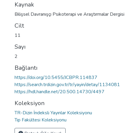
Kaynak
Bilişsel Davranışçı Psikoterapi ve Araştırmalar Dergisi
Cilt
11
Sayı
2
Bağlantı
https://doi.org/10.5455/JCBPR.114837
https://search.trdizin.gov.tr/tr/yayin/detay/1134081
https://hdl.handle.net/20.500.14730/4497
Koleksiyon
TR-Dizin İndeksli Yayınlar Koleksiyonu
Tıp Fakültesi Koleksiyonu