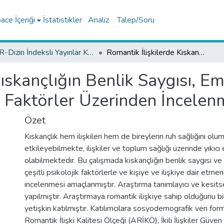
ce İçeriği
İstatistikler
Analiz
Talep/Soru
TR-Dizin İndeksli Yayınlar Koleksiyonu
Romantik İlişkilerde Kıskançlığın Benlik Saygısı, Empati Becerisi, Güven, İlişki kalitesi ve Çeşitli Faktörler Üzerinden İncelenmesi
ıskançlığın Benlik Saygısı, Em
tli Faktörler Üzerinden İncelen
Özet
Kıskançlık hem ilişkileri hem de bireylerin ruh sağlığını ol
etkileyebilmekte, ilişkiler ve toplum sağlığı üzerinde yıkıcı
olabilmektedir. Bu çalışmada kıskançlığın benlik saygısı ve 
çeşitli psikolojik faktörlerle ve kişiye ve ilişkiye dair etmenl
incelenmesi amaçlanmıştır. Araştırma tanımlayıcı ve kesits
yapılmıştır. Araştırmaya romantik ilişkiye sahip olduğunu b
yetişkin katılmıştır. Katılımcılara sosyodemografik veri for
Romantik İlişki Kalitesi Ölçeği (ARİKÖ), İkili İlişkiler Güve