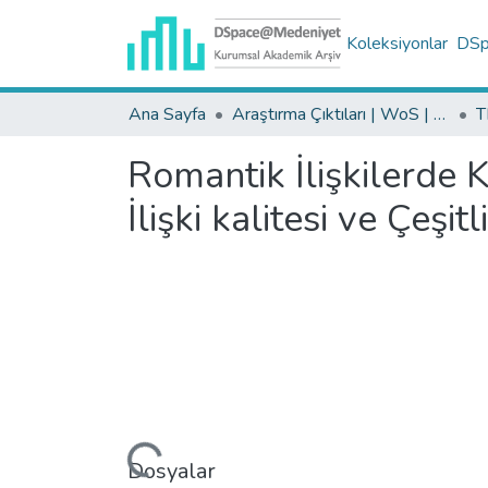
Koleksiyonlar
DSpa
Ana Sayfa
Araştırma Çıktıları | WoS | Scopus | TR-Dizin | PubMed
Romantik İlişkilerde K
İlişki kalitesi ve Çeşi
Yükleniyor...
Dosyalar