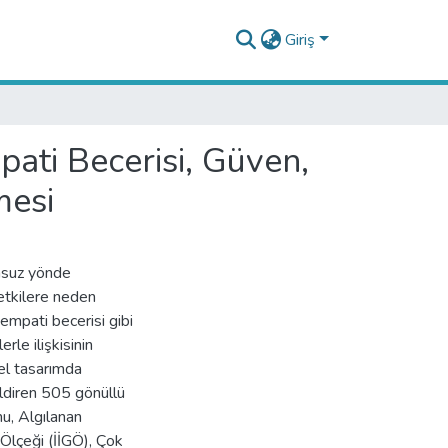
Giriş
pati Becerisi, Güven,
mesi
umsuz yönde
 etkilere neden
empati becerisi gibi
erle ilişkisinin
el tasarımda
ildiren 505 gönüllü
mu, Algılanan
n Ölçeği (İİGÖ), Çok