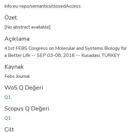
info:eu-repo/semantics/closedAccess
Özet
[No abstract available]
Açıklama
41st FEBS Congress on Molecular and Systems Biology for
a Better Life -- SEP 03-08, 2016 -- Kusadasi, TURKEY
Kaynak
Febs Journal
WoS Q Değeri
Q1
Scopus Q Değeri
Q1
Cilt