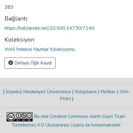
283
Bağlantı
https://hdl.handle.net/20.500.14730/7140
Koleksiyon
WoS İndeksli Yayınlar Koleksiyonu
Detaylı Öğe Kaydı
|
İstanbul Medeniyet Üniversitesi
|
Kütüphane
|
Rehber
|
OAI-
PMH
|
Bu site Creative Commons Alıntı-Gayri Ticari-
Türetilemez 4.0 Uluslararası Lisansı ile korunmaktadır
.