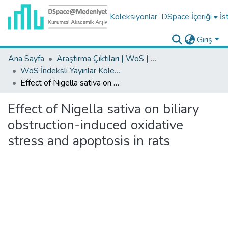
Koleksiyonlar
DSpace İçeriği
İs
Giriş
Ana Sayfa
Araştırma Çıktıları | WoS | Scopus | TR-Dizin | PubMed
WoS İndeksli Yayınlar Koleksiyonu
Effect of Nigella sativa on biliary obstruction-induced oxidative stress and apoptosis in rats
Effect of Nigella sativa on biliary
obstruction-induced oxidative
stress and apoptosis in rats