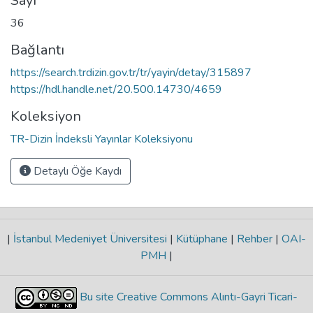
Sayı
36
Bağlantı
https://search.trdizin.gov.tr/tr/yayin/detay/315897
https://hdl.handle.net/20.500.14730/4659
Koleksiyon
TR-Dizin İndeksli Yayınlar Koleksiyonu
Detaylı Öğe Kaydı
|
İstanbul Medeniyet Üniversitesi
|
Kütüphane
|
Rehber
|
OAI-
PMH
|
Bu site Creative Commons Alıntı-Gayri Ticari-