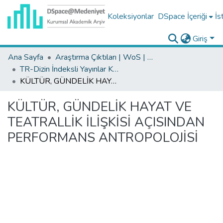
Koleksiyonlar
DSpace İçeriği
İs
Giriş
Ana Sayfa
Araştırma Çıktıları | WoS | Scopus | TR-Dizin | PubMed
TR-Dizin İndeksli Yayınlar Koleksiyonu
KÜLTÜR, GÜNDELİK HAYAT VE TEATRALLİK İLİŞKİSİ AÇISINDAN PERFORMANS ANTROPOLOJİSİ
KÜLTÜR, GÜNDELİK HAYAT VE
TEATRALLİK İLİŞKİSİ AÇISINDAN
PERFORMANS ANTROPOLOJİSİ