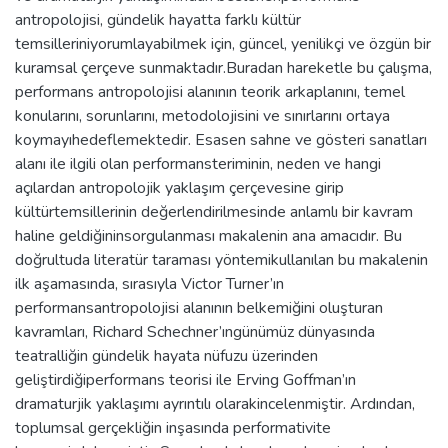
antropolojisi, gündelik hayatta farklı kültür
temsilleriniyorumlayabilmek için, güncel, yenilikçi ve özgün bir
kuramsal çerçeve sunmaktadır.Buradan hareketle bu çalışma,
performans antropolojisi alanının teorik arkaplanını, temel
konularını, sorunlarını, metodolojisini ve sınırlarını ortaya
koymayıhedeflemektedir. Esasen sahne ve gösteri sanatları
alanı ile ilgili olan performansteriminin, neden ve hangi
açılardan antropolojik yaklaşım çerçevesine girip
kültürtemsillerinin değerlendirilmesinde anlamlı bir kavram
haline geldiğininsorgulanması makalenin ana amacıdır. Bu
doğrultuda literatür taraması yöntemikullanılan bu makalenin
ilk aşamasında, sırasıyla Victor Turner’ın
performansantropolojisi alanının belkemiğini oluşturan
kavramları, Richard Schechner’ıngünümüz dünyasında
teatralliğin gündelik hayata nüfuzu üzerinden
geliştirdiğiperformans teorisi ile Erving Goffman’ın
dramaturjik yaklaşımı ayrıntılı olarakincelenmiştir. Ardından,
toplumsal gerçekliğin inşasında performativite