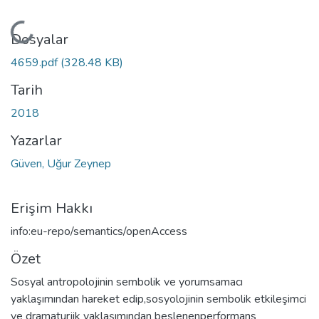
Yükleniyor...
Dosyalar
4659.pdf
(328.48 KB)
Tarih
2018
Yazarlar
Güven, Uğur Zeynep
Erişim Hakkı
info:eu-repo/semantics/openAccess
Özet
Sosyal antropolojinin sembolik ve yorumsamacı
yaklaşımından hareket edip,sosyolojinin sembolik etkileşimci
ve dramaturjik yaklaşımından beslenenperformans