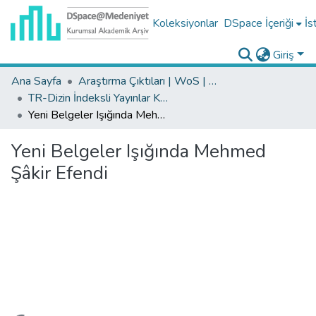
Koleksiyonlar
DSpace İçeriği
İs
Giriş
Ana Sayfa
Araştırma Çıktıları | WoS | Scopus | TR-Dizin | PubMed
TR-Dizin İndeksli Yayınlar Koleksiyonu
Yeni Belgeler Işığında Mehmed Şâkir Efendi
Yeni Belgeler Işığında Mehmed
Şâkir Efendi