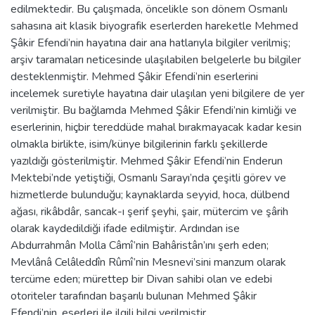
edilmektedir. Bu çalışmada, öncelikle son dönem Osmanlı
sahasına ait klasik biyografik eserlerden hareketle Mehmed
Şâkir Efendi’nin hayatına dair ana hatlarıyla bilgiler verilmiş;
arşiv taramaları neticesinde ulaşılabilen belgelerle bu bilgiler
desteklenmiştir. Mehmed Şâkir Efendi’nin eserlerini
incelemek suretiyle hayatına dair ulaşılan yeni bilgilere de yer
verilmiştir. Bu bağlamda Mehmed Şâkir Efendi’nin kimliği ve
eserlerinin, hiçbir tereddüde mahal bırakmayacak kadar kesin
olmakla birlikte, isim/künye bilgilerinin farklı şekillerde
yazıldığı gösterilmiştir. Mehmed Şâkir Efendi’nin Enderun
Mektebi’nde yetiştiği, Osmanlı Sarayı’nda çeşitli görev ve
hizmetlerde bulunduğu; kaynaklarda seyyid, hoca, dülbend
ağası, rikâbdâr, sancak-ı şerif şeyhi, şair, mütercim ve şârih
olarak kaydedildiği ifade edilmiştir. Ardından ise
Abdurrahmân Molla Câmî’nin Bahâristân’ını şerh eden;
Mevlânâ Celâleddîn Rûmî’nin Mesnevi’sini manzum olarak
tercüme eden; mürettep bir Divan sahibi olan ve edebi
otoriteler tarafından başarılı bulunan Mehmed Şâkir
Efendi’nin, eserleri ile ilgili bilgi verilmiştir.