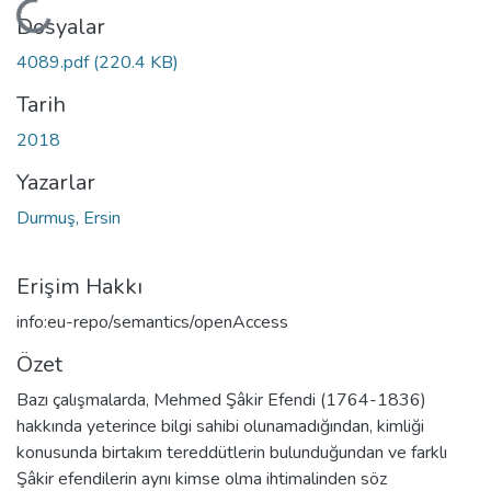
Yükleniyor...
Dosyalar
4089.pdf
(220.4 KB)
Tarih
2018
Yazarlar
Durmuş, Ersin
Erişim Hakkı
info:eu-repo/semantics/openAccess
Özet
Bazı çalışmalarda, Mehmed Şâkir Efendi (1764-1836)
hakkında yeterince bilgi sahibi olunamadığından, kimliği
konusunda birtakım tereddütlerin bulunduğundan ve farklı
Şâkir efendilerin aynı kimse olma ihtimalinden söz