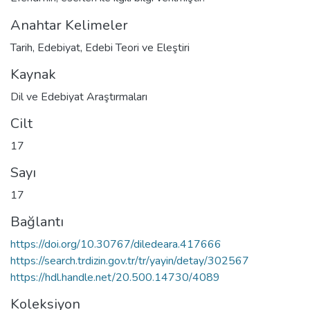
Anahtar Kelimeler
Tarih
,
Edebiyat
,
Edebi Teori ve Eleştiri
Kaynak
Dil ve Edebiyat Araştırmaları
Cilt
17
Sayı
17
Bağlantı
https://doi.org/10.30767/diledeara.417666
https://search.trdizin.gov.tr/tr/yayin/detay/302567
https://hdl.handle.net/20.500.14730/4089
Koleksiyon