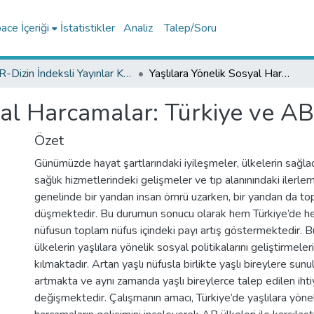
ce İçeriği
İstatistikler
Analiz
Talep/Soru
TR-Dizin İndeksli Yayınlar Koleksiyonu
Yaşlılara Yönelik Sosyal Harcamalar: Türkiye ve AB Karşılaştırması
yal Harcamalar: Türkiye ve AB
Özet
Günümüzde hayat şartlarındaki iyileşmeler, ülkelerin sağla
sağlık hizmetlerindeki gelişmeler ve tıp alanınındaki ilerlem
genelinde bir yandan insan ömrü uzarken, bir yandan da to
düşmektedir. Bu durumun sonucu olarak hem Türkiye’de h
nüfusun toplam nüfus içindeki payı artış göstermektedir. Bu 
ülkelerin yaşlılara yönelik sosyal politikalarını geliştirmeleri
kılmaktadır. Artan yaşlı nüfusla birlikte yaşlı bireylere sunu
artmakta ve aynı zamanda yaşlı bireylerce talep edilen ihti
değişmektedir. Çalışmanın amacı, Türkiye’de yaşlılara yöne