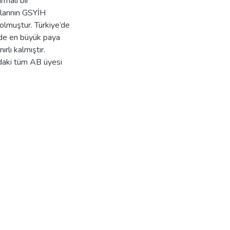
rmalı bir
larının GSYİH
olmuştur. Türkiye’de
inde en büyük paya
rlı kalmıştır.
ndaki tüm AB üyesi