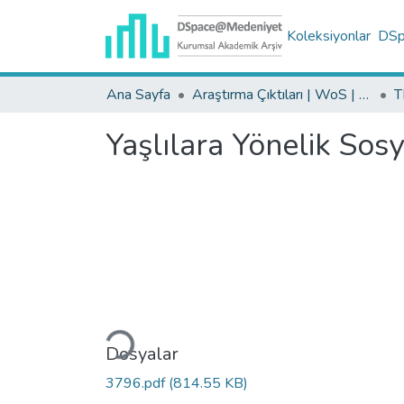
Koleksiyonlar
DSpa
Ana Sayfa
Araştırma Çıktıları | WoS | Scopus | TR-Dizin | PubMed
Yaşlılara Yönelik Sos
Yükleniyor...
Dosyalar
3796.pdf
(814.55 KB)