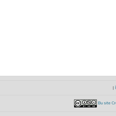
|
İ
Bu site Cr