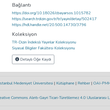
Bağlantı
https://doi.org/10.18026/cbayarsos.1015782
https://search.trdizin.gov.tr/tr/yayin/detay/502417
https://hdl.handle.net/20.500.14730/3796
Koleksiyon
TR-Dizin İndeksli Yayınlar Koleksiyonu
Siyasal Bilgiler Fakültesi Koleksiyonu
Detaylı Öğe Kaydı
stanbul Medeniyet Üniversitesi
|
Kütüphane
|
Rehber
|
OAI-PM
eative Commons Alıntı-Gayri Ticari-Türetilemez 4.0 Uluslararası L