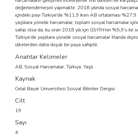
harcamaların gelişimini inceleyerek AB ülkeleri ile karşılaştı
değerlendirmesini yapmaktır. 2018 yılında sosyal harcama
içindeki payı Türkiye’de %11,9 iken AB ortalaması %27,9 
yaşlılara yönelik harcamalar, toplam sosyal harcamalar iç
sahip olsa da, bu oran 2018 yılı için GSYİH’nın %5,9’u ile sını
Türkiye’de yaşlılara yönelik sosyal harcamalar İrlanda dışı
ülkelerden daha düşük bir paya sahiptir.
Anahtar Kelimeler
AB
,
Sosyal Harcamalar
,
Türkiye
,
Yaşlı
Kaynak
Celal Bayar Üniversitesi Sosyal Bilimler Dergisi
Cilt
19
Sayı
4