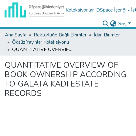
Koleksiyonlar
DSpace İçeriği
İs
Giriş
Ana Sayfa
Rektörlüğe Bağlı Birimler
İdari Birimler
Öksüz Yayınlar Koleksiyonu
QUANTITATIVE OVERVIEW OF BOOK OWNERSHIP ACCORDING TO GALATA KADI ESTATE RECORDS
QUANTITATIVE OVERVIEW OF
BOOK OWNERSHIP ACCORDING
TO GALATA KADI ESTATE
RECORDS