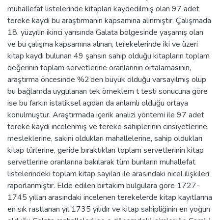
muhallefat listelerinde kitapları kaydedilmiş olan 97 adet
tereke kaydı bu araştırmanın kapsamına alınmıştır. Çalışmada
18. yüzyılın ikinci yarısında Galata bölgesinde yaşamış olan
ve bu çalışma kapsamına alınan, terekelerinde iki ve üzeri
kitap kaydı bulunan 49 şahsın sahip olduğu kitapların toplam
değerinin toplam servetlerine oranlarının ortalamasının,
araştırma öncesinde %2’den büyük olduğu varsayılmış olup
bu bağlamda uygulanan tek örneklem t testi sonucuna göre
ise bu farkın istatiksel açıdan da anlamlı olduğu ortaya
konulmuştur. Araştırmada içerik analizi yöntemi ile 97 adet
tereke kaydı incelenmiş ve tereke sahiplerinin cinsiyetlerine,
mesleklerine, sakini oldukları mahallelerine, sahip oldukları
kitap türlerine, geride bıraktıkları toplam servetlerinin kitap
servetlerine oranlarına bakılarak tüm bunların muhallefat
listelerindeki toplam kitap sayıları ile arasındaki nicel ilişkileri
raporlanmıştır. Elde edilen birtakım bulgulara göre 1727-
1745 yılları arasındaki incelenen terekelerde kitap kayıtlarına
en sık rastlanan yıl 1735 yılıdır ve kitap sahipliğinin en yoğun