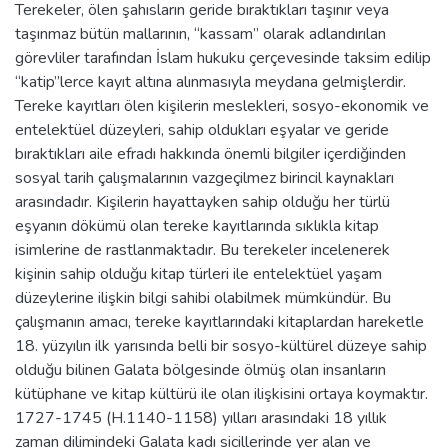
Terekeler, ölen şahısların geride bıraktıkları taşınır veya
taşınmaz bütün mallarının, “kassam” olarak adlandırılan
görevliler tarafından İslam hukuku çerçevesinde taksim edilip
“katip”lerce kayıt altına alınmasıyla meydana gelmişlerdir.
Tereke kayıtları ölen kişilerin meslekleri, sosyo-ekonomik ve
entelektüel düzeyleri, sahip oldukları eşyalar ve geride
bıraktıkları aile efradı hakkında önemli bilgiler içerdiğinden
sosyal tarih çalışmalarının vazgeçilmez birincil kaynakları
arasındadır. Kişilerin hayattayken sahip olduğu her türlü
eşyanın dökümü olan tereke kayıtlarında sıklıkla kitap
isimlerine de rastlanmaktadır. Bu terekeler incelenerek
kişinin sahip olduğu kitap türleri ile entelektüel yaşam
düzeylerine ilişkin bilgi sahibi olabilmek mümkündür. Bu
çalışmanın amacı, tereke kayıtlarındaki kitaplardan hareketle
18. yüzyılın ilk yarısında belli bir sosyo-kültürel düzeye sahip
olduğu bilinen Galata bölgesinde ölmüş olan insanların
kütüphane ve kitap kültürü ile olan ilişkisini ortaya koymaktır.
1727-1745 (H.1140-1158) yılları arasındaki 18 yıllık
zaman dilimindeki Galata kadı sicillerinde yer alan ve