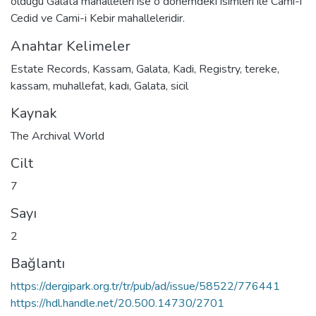
olduğu Galata mahalleleri ise o dönemdeki isimleri ile Cami-i
Cedid ve Cami-i Kebir mahalleleridir.
Anahtar Kelimeler
Estate Records
,
Kassam
,
Galata
,
Kadi
,
Registry
,
tereke
,
kassam
,
muhallefat
,
kadı
,
Galata
,
sicil
Kaynak
The Archival World
Cilt
7
Sayı
2
Bağlantı
https://dergipark.org.tr/tr/pub/ad/issue/58522/776441
https://hdl.handle.net/20.500.14730/2701