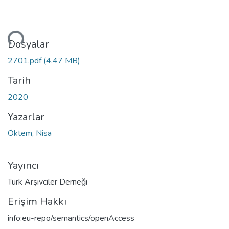
niyor...
Dosyalar
2701.pdf
(4.47 MB)
Tarih
2020
Yazarlar
Öktem, Nisa
Yayıncı
Türk Arşivciler Derneği
Erişim Hakkı
info:eu-repo/semantics/openAccess