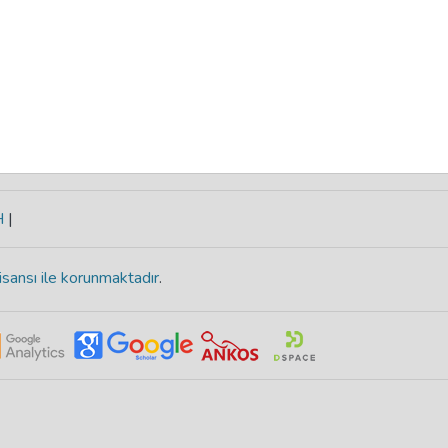
H
|
isansı ile korunmaktadır
.