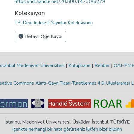
https://hdl.handle.net/20.500.14730/5279
Koleksiyon
TR-Dizin İndeksli Yayınlar Koleksiyonu
Detaylı Öğe Kaydı
stanbul Medeniyet Üniversitesi
|
Kütüphane
|
Rehber
|
OAI-PM
eative Commons Alıntı-Gayri Ticari-Türetilemez 4.0 Uluslararası L
İstanbul Medeniyet Üniversitesi, Üsküdar, İstanbul, TÜRKİYE
İçerikte herhangi bir hata görürseniz lütfen bize bildirin