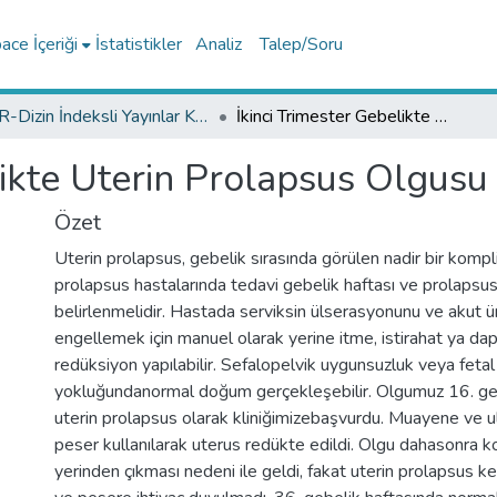
ce İçeriği
İstatistikler
Analiz
Talep/Soru
TR-Dizin İndeksli Yayınlar Koleksiyonu
İkinci Trimester Gebelikte Uterin Prolapsus Olgusu
likte Uterin Prolapsus Olgusu
Özet
Uterin prolapsus, gebelik sırasında görülen nadir bir komp
prolapsus hastalarında tedavi gebelik haftası ve prolapsu
belirlenmelidir. Hastada serviksin ülserasyonunu ve akut ü
engellemek için manuel olarak yerine itme, istirahat ya dap
redüksiyon yapılabilir. Sefalopelvik uygunsuzluk veya fetal
yokluğundanormal doğum gerçekleşebilir. Olgumuz 16. ge
uterin prolapsus olarak kliniğimizebaşvurdu. Muayene ve u
peser kullanılarak uterus redükte edildi. Olgu dahasonra k
yerinden çıkması nedeni ile geldi, fakat uterin prolapsus ke