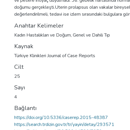
ve pesere ihtiyaç duyulmadı. 36. gebelik haftasında normal 
doğumu gerçekleşti.Uterin prolapsus olan vakalar bireysel
değerlendirilmeli, tedavi ise izlem sırasındaki bulgulara gör
Anahtar Kelimeler
Kadın Hastalıkları ve Doğum
,
Genel ve Dahili Tıp
Kaynak
Türkiye Klinikleri Journal of Case Reports
Cilt
25
Sayı
4
Bağlantı
https://doi.org/10.5336/caserep.2015-48387
https://search.trdizin.gov.tr/tr/yayin/detay/293571