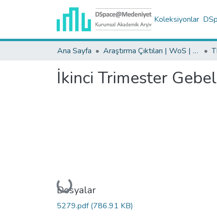
Koleksiyonlar
DSpa
Ana Sayfa
Araştırma Çıktıları | WoS | Scopus | TR-Dizin | PubMed
İkinci Trimester Gebe
Yükleniyor...
Dosyalar
5279.pdf
(786.91 KB)