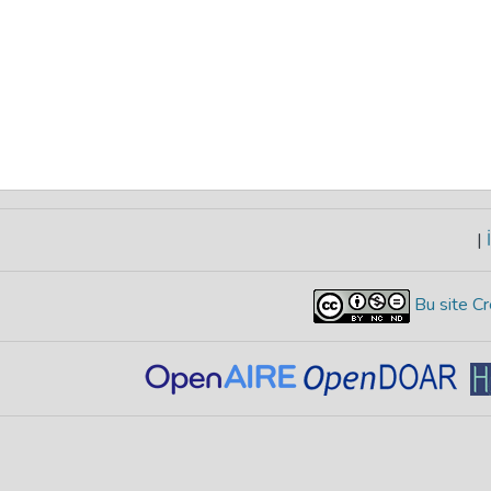
|
İ
Bu site Cr