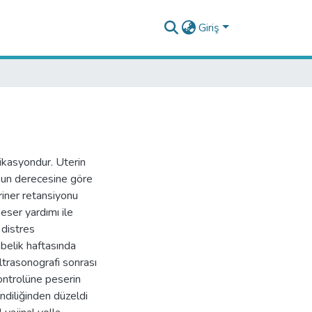
Giriş
likasyondur. Uterin
sun derecesine göre
riner retansiyonu
eser yardımı ile
 distres
belik haftasında
ltrasonografi sonrası
ontrolüne peserin
ndiliğinden düzeldi