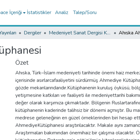
ce İçeriği
İstatistikler
Analiz
Talep/Soru
ayınları
Dergiler
Medeniyet Sanat Dergisi Koleksiyonu
üphanesi
Özet
Ahıska, Türk–İslam medeniyeti tarihinde önemi haiz merkez
içerisinde asırlarcafaaliyetini sürdürmüş Ahmediye Kütüph
gözde mekanlarındandır.Kütüphanenin kuruluş öyküsü, bölge 
yetişmesine katkıları ve faaliyeti ile medeniyettarihi bakımı
değer olarak karşımıza çıkmaktadır. Bölgenin Ruslartarafın
kütüphanenin kaderinde talihsiz bir dönemi açmıştır. Bu 
medrese geleneğinin en güzel örneklerinden biri hesap ett
AhmediyeKütüphanesi araştırılacaktır. Makale aynı zaman
Araştırmaları bakımından önemihaiz bir çalışma olacaktır. Ö