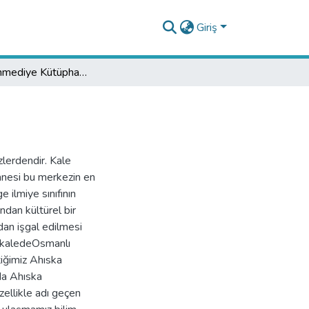
Giriş
Ahıska Ahmediye Kütüphanesi
lerdendir. Kale
anesi bu merkezin en
ilmiye sınıfının
ndan kültürel bir
dan işgal edilmesi
makaledeOsmanlı
iğimiz Ahıska
da Ahıska
zellikle adı geçen