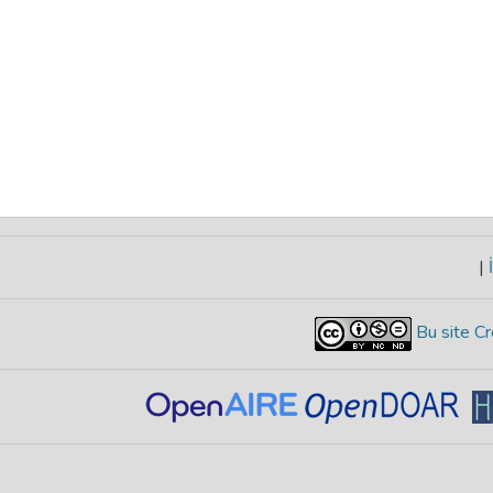
|
İ
Bu site Cr