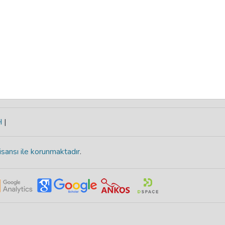
H
|
isansı ile korunmaktadır
.