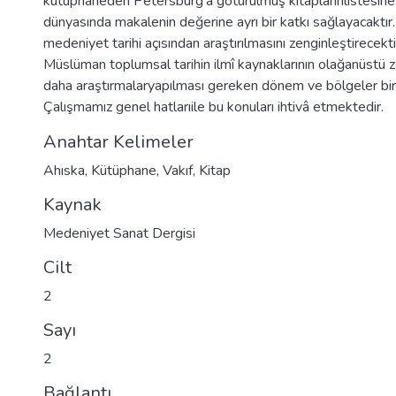
kütüphaneden Petersburg’a götürülmüş kitaplarınlistesine
dünyasında makalenin değerine ayrı bir katkı sağlayacaktı
medeniyet tarihi açısından araştırılmasını zenginleştirecekti
Müslüman toplumsal tarihin ilmî kaynaklarının olağanüstü 
daha araştırmalaryapılması gereken dönem ve bölgeler bir 
Çalışmamız genel hatlarıile bu konuları ihtivâ etmektedir.
Anahtar Kelimeler
Ahıska
,
Kütüphane
,
Vakıf
,
Kitap
Kaynak
Medeniyet Sanat Dergisi
Cilt
2
Sayı
2
Bağlantı