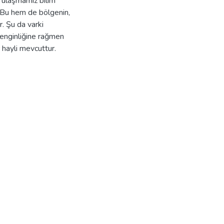
 ulaşmamız bilim
r.Bu hem de bölgenin,
r. Şu da varki
zenginliğine rağmen
hayli mevcuttur.