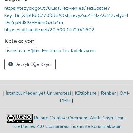
https://tez.yok.gov.tr/UlusalTezMerkezi/TezGoster?
key=Br_XTptK8CZ70f0JGX9xErrevyZsuZPNxAGM2vvlybH
DyZnpBd9IGFR5mrGzsb4m
https://hdl.handle.net/20.500.14730/1602
Koleksiyon
Lisansüstü Eğitim Enstitüsü Tez Koleksiyonu
Detaylı Öğe Kaydı
|
İstanbul Medeniyet Üniversitesi
|
Kütüphane
|
Rehber
|
OAI-
PMH
|
Bu site Creative Commons Alıntı-Gayri Ticari-
Türetilemez 4.0 Uluslararası Lisansı ile korunmaktadır
.