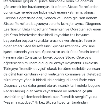
literatürüne girişini, düşünce tarihindeki yerini ve önemini
göstermek için hazırlanmıştır. İlk dönem Stoacı filozoflardan
günümüze neredeyse hiçbir yazılı eserin kalmamış olması,
Oikeiosis öğretisine dair, Seneca ve Cicero gibi son dönem
Stoacı filozoflara başvuruyu zorunlu kılmıştır, ayrıca Diogenes
Laertios'un Ünlü Filozofların Yaşamları ve Öğretileri adlı eseri
gibi Stoa felsefesine dair ikincil kaynaklar tez boyunca
başvurulan başlıca kaynaklar arasında yer almıştır. Tezin bir
diğer amacı, Stoa felsefesinin Spinoza üzerindeki etkisine
işaret etmenin yanı sıra, Spinoza'nın ahlak felsefesinin temel
kavramı olan Conatus'un büyük ölçüde Stoacı Oikeiosis
öğretisinden mülhem olduğunu ortaya koymaktır. Oikeiosis
Türkçeye "kendilik sevgisi" olarak tercüme edilebilir ve insan
da dâhil tüm canlıların kendi varlıklarını korumaya ve (ilelebet)
sürdürmeye yönelik birincil itkilerini/içgüdülerini ifade eder.
Düşünce ya da daha genel olarak insanlık tarihindeki, bugüne
kadar ulaşmış olan yazılı kaynaklarda ve mitlerde çeşitli
tezahürleri gözlemlenebilecek olan "kendilik sevgisi" ya da
"yaşama içgüdüsü" ilk kez Stoacı filozoflar tarafından