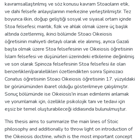
kavramsallaştırılmış ve söz konusu kavram Stoacıların etik,
ve dahi felsefe anlayışlarının merkezine yerleştirilmiştir. Tez
boyunca ilkin, doğup geliştiği sosyal ve siyasal ortam içinde
Stoa felsefesi; mantık, fizik ve ahlak olmak üzere üç başlık
altında özetlenmiş, ikinci bölümde Stoacı Oikeiosis
öğretisinin mahiyeti detaylı olarak ele alınmış, ayrıca Gazali
başta olmak üzere Stoa felsefesinin ve Oikeiosis öğretisinin
İslam felsefesi ve düşünürleri üzerindeki etkilerine değinilmiş
ve son olarak Spinoza felsefesinin Stoa felsefesi ile olan
benzerlikleri/paralellikleri özetlendikten sonra Spinozacı
Conatus öğretisinin Stoacı Oikeiosis öğretisinin 17. yüzyıldaki
bir görünümünden ibaret olduğu gösterilmeye çalışılmıştır.
Sonuç bölümünde ise Oikeiosis'in insan edimlerini anlamak
ve yorumlamak için, özellikle psikolojik tanı ve tedavi için
eşsiz bir temel oluşturabileceği iddiasında bulunulmuştur.
This thesis aims to summarize the main lines of Stoic
philosophy and additionally to throw light on introduction of
the Oikeiosis doctrine, which is the most important concept