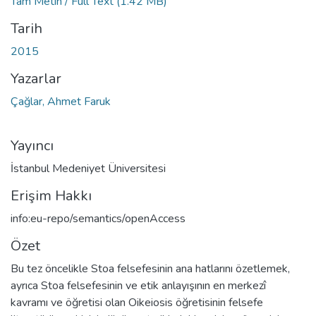
Tam Metin / Full Text
(1.42 MB)
Tarih
2015
Yazarlar
Çağlar, Ahmet Faruk
Yayıncı
İstanbul Medeniyet Üniversitesi
Erişim Hakkı
info:eu-repo/semantics/openAccess
Özet
Bu tez öncelikle Stoa felsefesinin ana hatlarını özetlemek,
ayrıca Stoa felsefesinin ve etik anlayışının en merkezî
kavramı ve öğretisi olan Oikeiosis öğretisinin felsefe