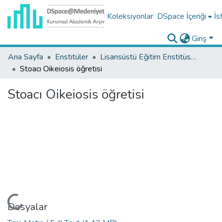
Koleksiyonlar
DSpace İçeriği
İs
Giriş
Ana Sayfa
Enstitüler
Lisansüstü Eğitim Enstitüsü Tez Koleksiyonu
Stoacı Oikeiosis öğretisi
Stoacı Oikeiosis öğretisi
Yükleniyor...
Dosyalar