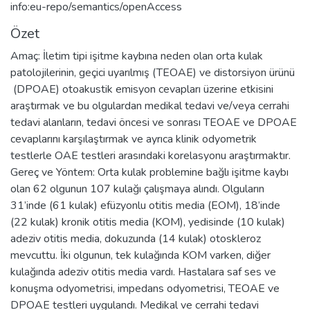
info:eu-repo/semantics/openAccess
Özet
Amaç: İletim tipi işitme kaybına neden olan orta kulak
patolojilerinin, geçici uyarılmış (TEOAE) ve distorsiyon ürünü
(DPOAE) otoakustik emisyon cevapları üzerine etkisini
araştırmak ve bu olgulardan medikal tedavi ve/veya cerrahi
tedavi alanların, tedavi öncesi ve sonrası TEOAE ve DPOAE
cevaplarını karşılaştırmak ve ayrıca klinik odyometrik
testlerle OAE testleri arasındaki korelasyonu araştırmaktır.
Gereç ve Yöntem: Orta kulak problemine bağlı işitme kaybı
olan 62 olgunun 107 kulağı çalışmaya alındı. Olguların
31’inde (61 kulak) efüzyonlu otitis media (EOM), 18’inde
(22 kulak) kronik otitis media (KOM), yedisinde (10 kulak)
adeziv otitis media, dokuzunda (14 kulak) otoskleroz
mevcuttu. İki olgunun, tek kulağında KOM varken, diğer
kulağında adeziv otitis media vardı. Hastalara saf ses ve
konuşma odyometrisi, impedans odyometrisi, TEOAE ve
DPOAE testleri uygulandı. Medikal ve cerrahi tedavi