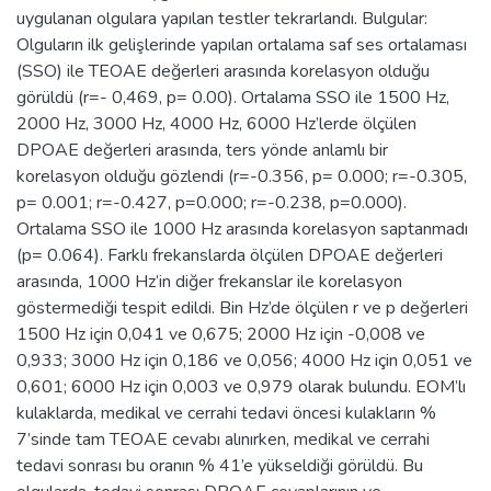
uygulanan olgulara yapılan testler tekrarlandı. Bulgular:
Olguların ilk gelişlerinde yapılan ortalama saf ses ortalaması
(SSO) ile TEOAE değerleri arasında korelasyon olduğu
görüldü (r=- 0,469, p= 0.00). Ortalama SSO ile 1500 Hz,
2000 Hz, 3000 Hz, 4000 Hz, 6000 Hz’lerde ölçülen
DPOAE değerleri arasında, ters yönde anlamlı bir
korelasyon olduğu gözlendi (r=-0.356, p= 0.000; r=-0.305,
p= 0.001; r=-0.427, p=0.000; r=-0.238, p=0.000).
Ortalama SSO ile 1000 Hz arasında korelasyon saptanmadı
(p= 0.064). Farklı frekanslarda ölçülen DPOAE değerleri
arasında, 1000 Hz’in diğer frekanslar ile korelasyon
göstermediği tespit edildi. Bin Hz’de ölçülen r ve p değerleri
1500 Hz için 0,041 ve 0,675; 2000 Hz için -0,008 ve
0,933; 3000 Hz için 0,186 ve 0,056; 4000 Hz için 0,051 ve
0,601; 6000 Hz için 0,003 ve 0,979 olarak bulundu. EOM’lı
kulaklarda, medikal ve cerrahi tedavi öncesi kulakların %
7’sinde tam TEOAE cevabı alınırken, medikal ve cerrahi
tedavi sonrası bu oranın % 41’e yükseldiği görüldü. Bu