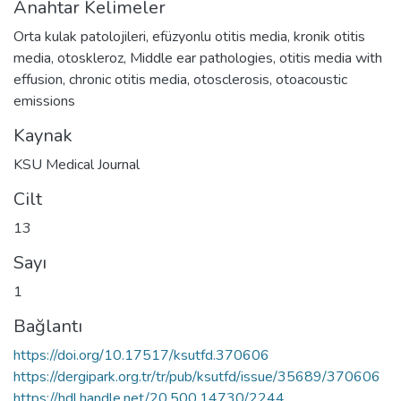
Anahtar Kelimeler
Orta kulak patolojileri
,
efüzyonlu otitis media
,
kronik otitis
media
,
otoskleroz
,
Middle ear pathologies
,
otitis media with
effusion
,
chronic otitis media
,
otosclerosis
,
otoacoustic
emissions
Kaynak
KSU Medical Journal
Cilt
13
Sayı
1
Bağlantı
https://doi.org/10.17517/ksutfd.370606
https://dergipark.org.tr/tr/pub/ksutfd/issue/35689/370606
https://hdl.handle.net/20.500.14730/2244