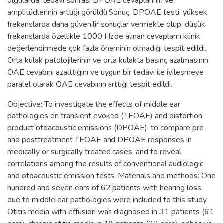
olgularda, tedavi sonrası DPOAE cevaplarının ve
amplitüdlerinin arttığı görüldü.Sonuç: DPOAE testi, yüksek
frekanslarda daha güvenilir sonuçlar vermekte olup, düşük
frekanslarda özellikle 1000 Hz’de alınan cevapların klinik
değerlendirmede çok fazla öneminin olmadığı tespit edildi.
Orta kulak patolojilerinin ve orta kulakta basınç azalmasının
OAE cevabını azalttığını ve uygun bir tedavi ile iyileşmeye
paralel olarak OAE cevabının arttığı tespit edildi.
Objective: To investigate the effects of middle ear
pathologies on transient evoked (TEOAE) and distortion
product otoacoustic emissions (DPOAE), to compare pre-
and posttreatment TEOAE and DPOAE responses in
medically or surgically treated cases, and to reveal
correlations among the results of conventional audiologic
and otoacoustic emission tests. Materials and methods: One
hundred and seven ears of 62 patients with hearing loss
due to middle ear pathologies were included to this study.
Otitis media with effusion was diagnosed in 31 patients (61