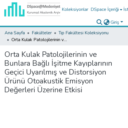
Koleksiyonlar
DSpace İçeriği
İs
Giriş
Ana Sayfa
Fakülteler
Tıp Fakültesi Koleksiyonu
Orta Kulak Patolojilerinin ve Bunlara Bağlı İşitme Kayıplarının Geçici Uyarılmış ve Distorsiyon Ürünü Otoakustik Emisyon Değerleri Üzerine Etkisi
Orta Kulak Patolojilerinin ve
Bunlara Bağlı İşitme Kayıplarının
Geçici Uyarılmış ve Distorsiyon
Ürünü Otoakustik Emisyon
Değerleri Üzerine Etkisi