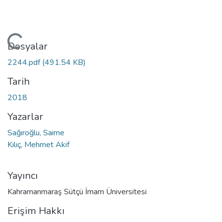
niyor...
Dosyalar
2244.pdf
(491.54 KB)
Tarih
2018
Yazarlar
Sağıroğlu, Saime
Kılıç, Mehmet Akif
Yayıncı
Kahramanmaraş Sütçü İmam Üniversitesi
Erişim Hakkı