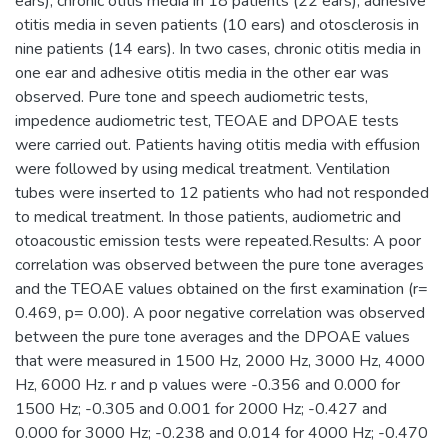
ears), chronic otitis media in 18 patients (22 ears), adhesive
otitis media in seven patients (10 ears) and otosclerosis in
nine patients (14 ears). In two cases, chronic otitis media in
one ear and adhesive otitis media in the other ear was
observed. Pure tone and speech audiometric tests,
impedence audiometric test, TEOAE and DPOAE tests
were carried out. Patients having otitis media with effusion
were followed by using medical treatment. Ventilation
tubes were inserted to 12 patients who had not responded
to medical treatment. In those patients, audiometric and
otoacoustic emission tests were repeated.Results: A poor
correlation was observed between the pure tone averages
and the TEOAE values obtained on the fırst examination (r=
0.469, p= 0.00). A poor negative correlation was observed
between the pure tone averages and the DPOAE values
that were measured in 1500 Hz, 2000 Hz, 3000 Hz, 4000
Hz, 6000 Hz. r and p values were -0.356 and 0.000 for
1500 Hz; -0.305 and 0.001 for 2000 Hz; -0.427 and
0.000 for 3000 Hz; -0.238 and 0.014 for 4000 Hz; -0.470