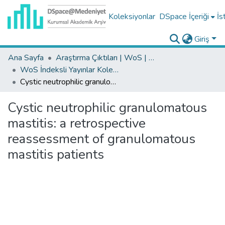
Koleksiyonlar
DSpace İçeriği
İs
Giriş
Ana Sayfa
Araştırma Çıktıları | WoS | Scopus | TR-Dizin | PubMed
WoS İndeksli Yayınlar Koleksiyonu
Cystic neutrophilic granulomatous mastitis: a retrospective reassessment of granulomatous mastitis patients
Cystic neutrophilic granulomatous
mastitis: a retrospective
reassessment of granulomatous
mastitis patients