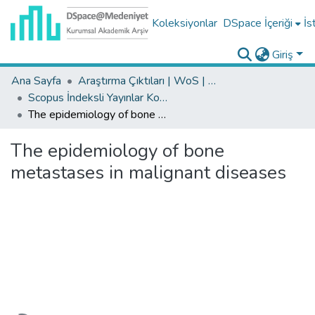
Koleksiyonlar
DSpace İçeriği
İs
Giriş
Ana Sayfa
Araştırma Çıktıları | WoS | Scopus | TR-Dizin | PubMed
Scopus İndeksli Yayınlar Koleksiyonu
The epidemiology of bone metastases in malignant diseases
The epidemiology of bone
metastases in malignant diseases
Yükleniyor...