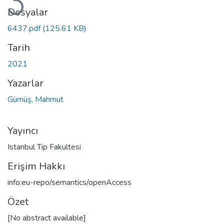
Dosyalar
6437.pdf
(125.61 KB)
Tarih
2021
Yazarlar
Gümüş, Mahmut
Yayıncı
Istanbul Tip Fakultesi
Erişim Hakkı
info:eu-repo/semantics/openAccess
Özet
[No abstract available]