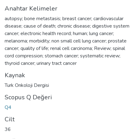
Anahtar Kelimeler
autopsy; bone metastasis; breast cancer; cardiovascular
disease; cause of death; chronic disease; digestive system
cancer; electronic health record; human; lung cancer;
melanoma; morbidity; non small cell lung cancer; prostate
cancer; quality of life; renal cell carcinoma; Review; spinal
cord compression; stomach cancer; systematic review;
thyroid cancer; urinary tract cancer
Kaynak
Turk Onkoloji Dergisi
Scopus Q Değeri
Q4
Cilt
36