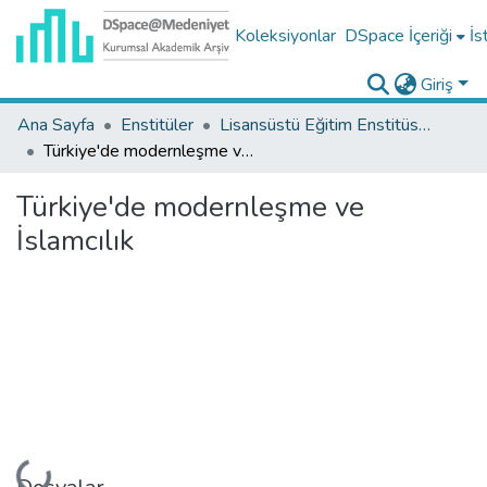
Koleksiyonlar
DSpace İçeriği
İs
Giriş
Ana Sayfa
Enstitüler
Lisansüstü Eğitim Enstitüsü Tez Koleksiyonu
Türkiye'de modernleşme ve İslamcılık
Türkiye'de modernleşme ve
İslamcılık