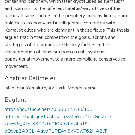
center and periphery, which later crystallises as Kemalism
and Islamism, is the different habitus/way of lives of the
parties. Islamist actors in the periphery, in many fields, from
politics to economy and intelligentsia, competes with
Kemalist elites who are dominant in these fields. This thesis
argues that in their competition the goals, actions and
strategies of the parties are the key factors in the
transformation of Islamism from an anti-systemic,
oppositional movement to a more compliant, conservative
movement.
Anahtar Kelimeler
İslam dini
,
Kemalizm
,
Ak Parti
,
Modernleşme
Bağlantı
https://hdl.handle.net/20.500.14730/193
https://tez.yok.gov.tr/UlusalTezMerkezi/TezGoster?
key=Br_XTptK8CZ70f0JGX9xEpUha19T-
dQqyp2A9GL_AgydP1PE4m9kV0wT62l_A2tT