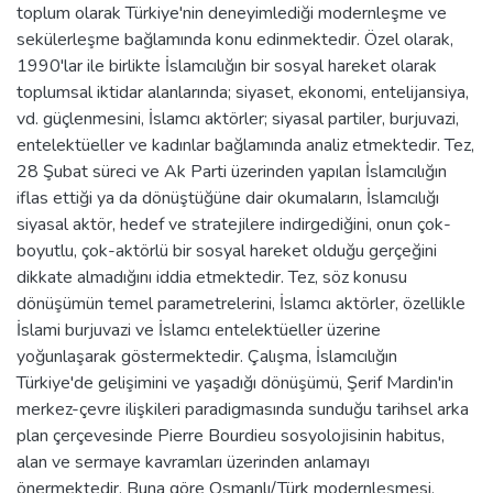
toplum olarak Türkiye'nin deneyimlediği modernleşme ve
sekülerleşme bağlamında konu edinmektedir. Özel olarak,
1990'lar ile birlikte İslamcılığın bir sosyal hareket olarak
toplumsal iktidar alanlarında; siyaset, ekonomi, entelijansiya,
vd. güçlenmesini, İslamcı aktörler; siyasal partiler, burjuvazi,
entelektüeller ve kadınlar bağlamında analiz etmektedir. Tez,
28 Şubat süreci ve Ak Parti üzerinden yapılan İslamcılığın
iflas ettiği ya da dönüştüğüne dair okumaların, İslamcılığı
siyasal aktör, hedef ve stratejilere indirgediğini, onun çok-
boyutlu, çok-aktörlü bir sosyal hareket olduğu gerçeğini
dikkate almadığını iddia etmektedir. Tez, söz konusu
dönüşümün temel parametrelerini, İslamcı aktörler, özellikle
İslami burjuvazi ve İslamcı entelektüeller üzerine
yoğunlaşarak göstermektedir. Çalışma, İslamcılığın
Türkiye'de gelişimini ve yaşadığı dönüşümü, Şerif Mardin'in
merkez-çevre ilişkileri paradigmasında sunduğu tarihsel arka
plan çerçevesinde Pierre Bourdieu sosyolojisinin habitus,
alan ve sermaye kavramları üzerinden anlamayı
önermektedir. Buna göre Osmanlı/Türk modernleşmesi,