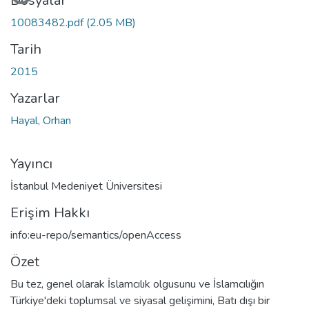
Yükleniyor...
Dosyalar
10083482.pdf
(2.05 MB)
Tarih
2015
Yazarlar
Hayal, Orhan
Yayıncı
İstanbul Medeniyet Üniversitesi
Erişim Hakkı
info:eu-repo/semantics/openAccess
Özet
Bu tez, genel olarak İslamcılık olgusunu ve İslamcılığın
Türkiye'deki toplumsal ve siyasal gelişimini, Batı dışı bir