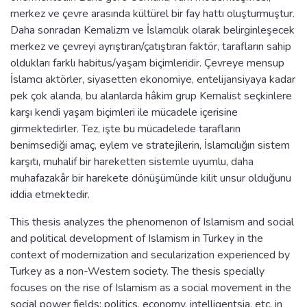
merkez ve çevre arasında kültürel bir fay hattı oluşturmuştur.
Daha sonradan Kemalizm ve İslamcılık olarak belirginleşecek
merkez ve çevreyi ayrıştıran/çatıştıran faktör, tarafların sahip
oldukları farklı habitus/yaşam biçimleridir. Çevreye mensup
İslamcı aktörler, siyasetten ekonomiye, entelijansiyaya kadar
pek çok alanda, bu alanlarda hâkim grup Kemalist seçkinlere
karşı kendi yaşam biçimleri ile mücadele içerisine
girmektedirler. Tez, işte bu mücadelede tarafların
benimsediği amaç, eylem ve stratejilerin, İslamcılığın sistem
karşıtı, muhalif bir hareketten sistemle uyumlu, daha
muhafazakâr bir harekete dönüşümünde kilit unsur olduğunu
iddia etmektedir.
This thesis analyzes the phenomenon of Islamism and social
and political development of Islamism in Turkey in the
context of modernization and secularization experienced by
Turkey as a non-Western society. The thesis specially
focuses on the rise of Islamism as a social movement in the
social power fields; politics, economy, intelligentsia, etc. in