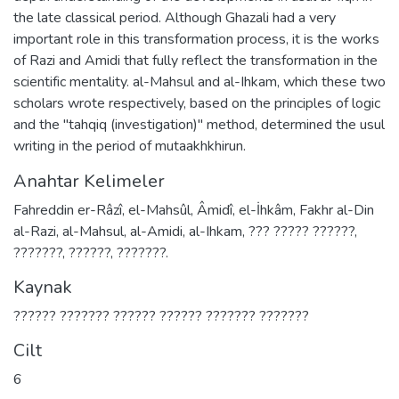
the late classical period. Although Ghazali had a very
important role in this transformation process, it is the works
of Razi and Amidi that fully reflect the transformation in the
scientific mentality. al-Mahsul and al-Ihkam, which these two
scholars wrote respectively, based on the principles of logic
and the "tahqiq (investigation)" method, determined the usul
writing in the period of mutaakhkhirun.
Anahtar Kelimeler
Fahreddin er-Râzî
,
el-Mahsûl
,
Âmidî
,
el-İhkâm
,
Fakhr al-Din
al-Razi
,
al-Mahsul
,
al-Amidi
,
al-Ihkam
,
??? ????? ??????
,
???????
,
??????
,
???????.
Kaynak
?????? ??????? ?????? ?????? ??????? ???????
Cilt
6