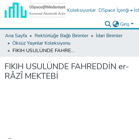
Koleksiyonlar
DSpace İçeriği
İs
Giriş
Ana Sayfa
Rektörlüğe Bağlı Birimler
İdari Birimler
Öksüz Yayınlar Koleksiyonu
FIKIH USULÜNDE FAHREDDİN er-RÂZÎ MEKTEBİ
FIKIH USULÜNDE FAHREDDİN er-
RÂZÎ MEKTEBİ