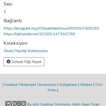
Sayı
1
Bağlantı
https://dergipark.org.tr/tr/pub/daid/issue/85509/1506290
https://hdl.handle.net/20.500.14730/2789
Koleksiyon
Öksüz Yayınlar Koleksiyonu
Detaylı Öğe Kaydı
|
İstanbul Medeniyet Üniversitesi
|
Kütüphane
|
Rehber
|
OAI-
PMH
|
Bu site Creative Commons Alıntı-Gayri Ticari-