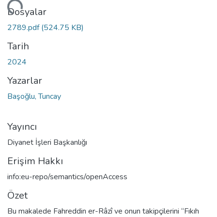
niyor...
Dosyalar
2789.pdf
(524.75 KB)
Tarih
2024
Yazarlar
Başoğlu, Tuncay
Yayıncı
Diyanet İşleri Başkanlığı
Erişim Hakkı
info:eu-repo/semantics/openAccess
Özet
Bu makalede Fahreddin er-Râzî ve onun takipçilerini “Fıkıh