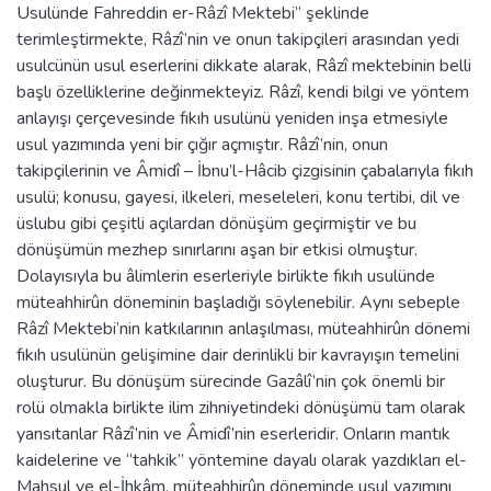
Usulünde Fahreddin er-Râzî Mektebi” şeklinde
terimleştirmekte, Râzî’nin ve onun takipçileri arasından yedi
usulcünün usul eserlerini dikkate alarak, Râzî mektebinin belli
başlı özelliklerine değinmekteyiz. Râzî, kendi bilgi ve yöntem
anlayışı çerçevesinde fıkıh usulünü yeniden inşa etmesiyle
usul yazımında yeni bir çığır açmıştır. Râzî’nin, onun
takipçilerinin ve Âmidî – İbnu’l-Hâcib çizgisinin çabalarıyla fıkıh
usulü; konusu, gayesi, ilkeleri, meseleleri, konu tertibi, dil ve
üslubu gibi çeşitli açılardan dönüşüm geçirmiştir ve bu
dönüşümün mezhep sınırlarını aşan bir etkisi olmuştur.
Dolayısıyla bu âlimlerin eserleriyle birlikte fıkıh usulünde
müteahhirûn döneminin başladığı söylenebilir. Aynı sebeple
Râzî Mektebi’nin katkılarının anlaşılması, müteahhirûn dönemi
fıkıh usulünün gelişimine dair derinlikli bir kavrayışın temelini
oluşturur. Bu dönüşüm sürecinde Gazâlî’nin çok önemli bir
rolü olmakla birlikte ilim zihniyetindeki dönüşümü tam olarak
yansıtanlar Râzî’nin ve Âmidî’nin eserleridir. Onların mantık
kaidelerine ve “tahkik” yöntemine dayalı olarak yazdıkları el-
Mahsul ve el-İhkâm, müteahhirûn döneminde usul yazımını