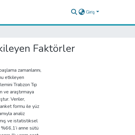
Giriş
ileyen Faktörler
başlama zamanlarını,
nu etkileyen
klemini Trabzon Tıp
an ve araştırmaya
ur. Veriler,
 anket formu ile yüz
mıyla analiz
mış ve istatistiksel
n %66,1’i anne sütü