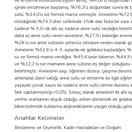
ve emzirme konusunda eğitim almış, %45,6’sı doğumdan so
içinde emzirmeye başlamış, %76,3’ü doğumdan sonra ilk b
sütü, %14,0’ü ise formül mama vermiştir. Annelerin %72,8’
istediğinde,%74.3’üher seferinde 15dk dan fazla bir süre e
sadece % 9,0’ı ilk altı ay sadece anne sütü verdiğini belirtm
daha az anne sütü veren annelerin; %27,5’i bebeğin emmey
%26’sı ise anne sütünün yetersiz olmasını neden olarak gö
Annelerin %52,6’sı 4-5. aylarda ek gıdalara başladığını, %
su ve formül mama verdiğini, %45,4’ünün biberon, %44,9’u
ve %12,2’si ise mamanın anne sütüne eş değer olduğunu
belirtmiştir. Annelerin yaşı, öğrenim düzeyi, çalışma durumu,
antenatal izlem sıklığı, anne sütü ve emzirme ile ilgili eği
yaşayan çocuk sayısı ile sadece anne sütü verme durumu ar
fark saptanmıştır(p<0.05). Sonuç olarak annelerin ilk altı 
verme oranlarının düşük olduğu, erken dönemde ek gıdalar
biberon/emzik kullanma alışkanlıklarının yaygın olduğu gör
Anahtar Kelimeler
Beslenme ve Diyetetik
,
Kadın Hastalıkları ve Doğum