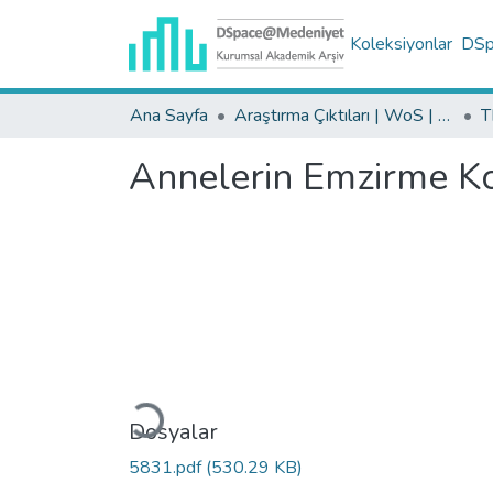
Koleksiyonlar
DSpa
Ana Sayfa
Araştırma Çıktıları | WoS | Scopus | TR-Dizin | PubMed
Annelerin Emzirme Ko
Yükleniyor...
Dosyalar
5831.pdf
(530.29 KB)