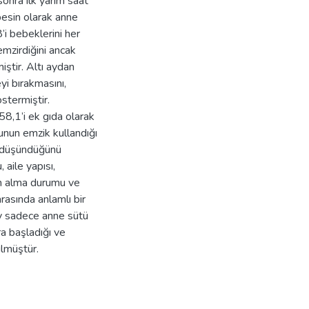
nra ilk yarım saat
esin olarak anne
i bebeklerini her
mzirdiğini ancak
iştir. Altı aydan
i bırakmasını,
stermiştir.
58,1’i ek gıda olarak
nun emzik kullandığı
 düşündüğünü
 aile yapısı,
tim alma durumu ve
asında anlamlı bir
ay sadece anne sütü
a başladığı ve
ülmüştür.