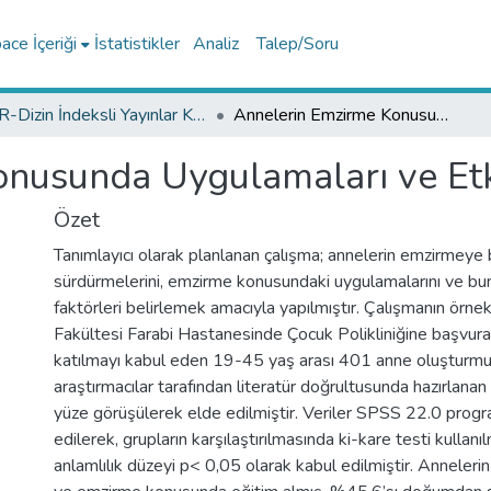
ce İçeriği
İstatistikler
Analiz
Talep/Soru
TR-Dizin İndeksli Yayınlar Koleksiyonu
Annelerin Emzirme Konusunda Uygulamaları ve Etkileyen Faktörler
nusunda Uygulamaları ve Etk
Özet
Tanımlayıcı olarak planlanan çalışma; annelerin emzirmeye 
sürdürmelerini, emzirme konusundaki uygulamalarını ve bu
faktörleri belirlemek amacıyla yapılmıştır. Çalışmanın örne
Fakültesi Farabi Hastanesinde Çocuk Polikliniğine başvur
katılmayı kabul eden 19-45 yaş arası 401 anne oluşturmuşt
araştırmacılar tarafından literatür doğrultusunda hazırlanan
yüze görüşülerek elde edilmiştir. Veriler SPSS 22.0 progra
edilerek, grupların karşılaştırılmasında ki-kare testi kullanıl
anlamlılık düzeyi p< 0,05 olarak kabul edilmiştir. Anneleri