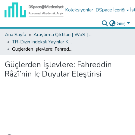
Koleksiyonlar
DSpace İçeriği
İs
Giriş
Ana Sayfa
Araştırma Çıktıları | WoS | Scopus | TR-Dizin | PubMed
TR-Dizin İndeksli Yayınlar Koleksiyonu
Güçlerden İşlevlere: Fahreddin Râzî’nin İç Duyular Eleştirisi
Güçlerden İşlevlere: Fahreddin
Râzî’nin İç Duyular Eleştirisi