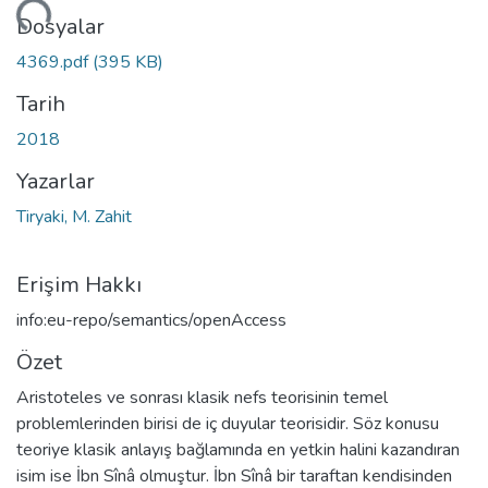
niyor...
Dosyalar
4369.pdf
(395 KB)
Tarih
2018
Yazarlar
Tiryaki, M. Zahit
Erişim Hakkı
info:eu-repo/semantics/openAccess
Özet
Aristoteles ve sonrası klasik nefs teorisinin temel
problemlerinden birisi de iç duyular teorisidir. Söz konusu
teoriye klasik anlayış bağlamında en yetkin halini kazandıran
isim ise İbn Sînâ olmuştur. İbn Sînâ bir taraftan kendisinden