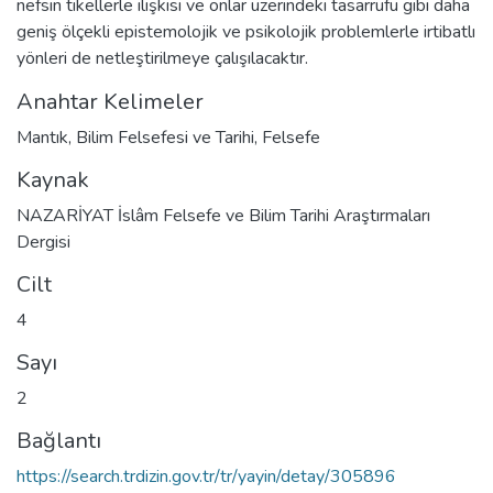
nefsin tikellerle ilişkisi ve onlar üzerindeki tasarrufu gibi daha
geniş ölçekli epistemolojik ve psikolojik problemlerle irtibatlı
yönleri de netleştirilmeye çalışılacaktır.
Anahtar Kelimeler
Mantık
,
Bilim Felsefesi ve Tarihi
,
Felsefe
Kaynak
NAZARİYAT İslâm Felsefe ve Bilim Tarihi Araştırmaları
Dergisi
Cilt
4
Sayı
2
Bağlantı
https://search.trdizin.gov.tr/tr/yayin/detay/305896