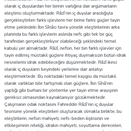
olarak iç duyulardan her birinin varlığına dair argümanların
eleştirisi oluşturmaktadır. Râzî’nin iç duyular aracılığıyla
gerçekleştirilen farklı işlevlerin her birine farklı güçler tayin
etme şeklindeki İbn Sînâcı tavra yönelik eleştirilerinin arka
planında bu farklı işlevlerin aslında nefs gibi tek bir güç
tarafından gerçekleştiriliyor olabileceği şeklindeki temel
kabulü yer almaktadır. Râzî, nefsin, her biri farklı işlevler için
tayin edilmiş müstakil güçlere ihtiyaç duymaksızın bütün idrak
nesnelerini idrak edebileceğini düşünmektedir. Râzî ikinci
olarak iç duyuların beyindeki yerlerine dair anlatıyı
eleştirmektedir. Bu noktadaki temel kaygısı da müstakil
olarak varlıkları bile tartışmalı olan güçlere, İbn Sînâ’nın
yaptığı gibi burhani bir yöntemle yer tayin etme arayışının
gereksiz olmasından kaynaklanıyor gözükmektedir.
Çalışmanın odak noktasını Fahreddin Râzî’nin iç duyular
teorisine yönelik eleştirileri oluşturacak olmakla birlikte, bu
eleştirilerin, nefsin mahiyeti, nefs-beden ilişkisinin ve
etkileşiminin niteliği, idrakin mahiyeti, soyutlama dereceleri,