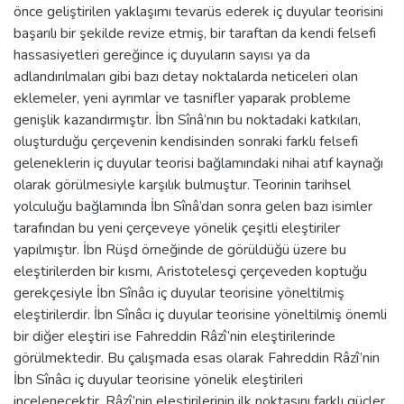
önce geliştirilen yaklaşımı tevarüs ederek iç duyular teorisini
başarılı bir şekilde revize etmiş, bir taraftan da kendi felsefi
hassasiyetleri gereğince iç duyuların sayısı ya da
adlandırılmaları gibi bazı detay noktalarda neticeleri olan
eklemeler, yeni ayrımlar ve tasnifler yaparak probleme
genişlik kazandırmıştır. İbn Sînâ’nın bu noktadaki katkıları,
oluşturduğu çerçevenin kendisinden sonraki farklı felsefi
geleneklerin iç duyular teorisi bağlamındaki nihai atıf kaynağı
olarak görülmesiyle karşılık bulmuştur. Teorinin tarihsel
yolculuğu bağlamında İbn Sînâ’dan sonra gelen bazı isimler
tarafından bu yeni çerçeveye yönelik çeşitli eleştiriler
yapılmıştır. İbn Rüşd örneğinde de görüldüğü üzere bu
eleştirilerden bir kısmı, Aristotelesçi çerçeveden koptuğu
gerekçesiyle İbn Sînâcı iç duyular teorisine yöneltilmiş
eleştirilerdir. İbn Sînâcı iç duyular teorisine yöneltilmiş önemli
bir diğer eleştiri ise Fahreddin Râzî’nin eleştirilerinde
görülmektedir. Bu çalışmada esas olarak Fahreddin Râzî’nin
İbn Sînâcı iç duyular teorisine yönelik eleştirileri
incelenecektir. Râzî’nin eleştirilerinin ilk noktasını farklı güçler