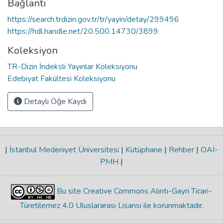
Bağlantı
https://search.trdizin.gov.tr/tr/yayin/detay/299496
https://hdl.handle.net/20.500.14730/3899
Koleksiyon
TR-Dizin İndeksli Yayınlar Koleksiyonu
Edebiyat Fakültesi Koleksiyonu
Detaylı Öğe Kaydı
|
İstanbul Medeniyet Üniversitesi
|
Kütüphane
|
Rehber
|
OAI-
PMH
|
Bu site Creative Commons Alıntı-Gayri Ticari-
Türetilemez 4.0 Uluslararası Lisansı ile korunmaktadır
.