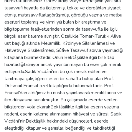
bürokratlarındandır. Görev aldığı vilayetlerdeişinin yanı sıra
tasavvufi hayatla da ilgilenmiş, tekke ve dergâhları ziyaret
etmiş, mutasavvıflarlagörüşmüş, gördüğü yazma ve matbu
eserleri toplamış ve yirmi yılı bulan bir araştırma ve
bilgitoplama faaliyetlerinden sonra da tasavvufla ile ilgili
birçok eser kaleme almıştır. Özellikle Tomar-ıTuruk-ı Aliye
üst başlığı altında Melamilik, K?diriyye Silsilenâmesi ve
Halvetiyye Silsilenâmesi, Sûfîve Tasavvuf adıyla yayınladığı
kitaplarla bilinmektedir. Onun Bektâşilikle ilgili bir kitap
hazırladığıbiliniyor ancak yayınlanmayan bu eser çok merak
ediliyordu.Sadık Vicdânî’nin bu çok merak edilen ve
tanıtmaya çalıştığımız eseri bir sahafta bulup alan Prof.
Dr.İsmail Erünsal özel kitaplığında bulunmaktadır. Prof.
Erünsal’dan aldığımız bu nüsha yayınlanarakmeraklılarına ve
ilim dünyasına sunulmuştur. Bu çalışmada eserde verilen
bilgilerden yola çıkarakBektâşilikle ilgili bu eserin yazılma
nedeni, eserin kaleme alınmasının hikâyesi ve süresi, Sadık
Vicdânî’ninBektâşilik hakkındaki düşünceleri, eserde
eleştirdiği kitaplar ve şahıslar, beğendiği ve takdirettiği