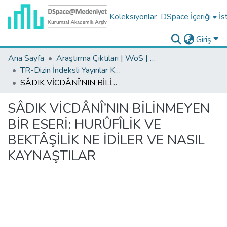
Koleksiyonlar
DSpace İçeriği
İs
Giriş
Ana Sayfa
Araştırma Çıktıları | WoS | Scopus | TR-Dizin | PubMed
TR-Dizin İndeksli Yayınlar Koleksiyonu
SÂDIK VİCDÂNÎ’NIN BİLİNMEYEN BİR ESERİ: HURÛFÎLİK VE BEKTÂŞİLİK NE İDİLER VE NASIL KAYNAŞTILAR
SÂDIK VİCDÂNÎ’NIN BİLİNMEYEN
BİR ESERİ: HURÛFÎLİK VE
BEKTÂŞİLİK NE İDİLER VE NASIL
KAYNAŞTILAR