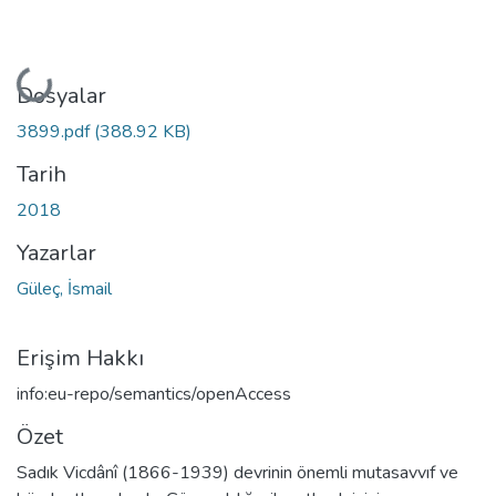
Yükleniyor...
Dosyalar
3899.pdf
(388.92 KB)
Tarih
2018
Yazarlar
Güleç, İsmail
Erişim Hakkı
info:eu-repo/semantics/openAccess
Özet
Sadık Vicdânî (1866-1939) devrinin önemli mutasavvıf ve