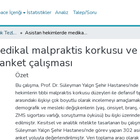
ce İçeriği
İstatistikler
Analiz
Talep/Soru
Tıp Fakültesi Uzmanlık Tezleri
Asistan hekimlerde medikal malpraktis korkusu ve defansif tıp uygulamaları üzerine anket çalışması
dikal malpraktis korkusu ve d
anket çalışması
Özet
Bu çalışma, Prof. Dr. Süleyman Yalçın Şehir Hastanesi'nde
hekimlerin tıbbi malpraktis korkusu düzeyleri ile defansif t
arasındaki ilişkiyi çok boyutlu olarak incelemeyi amaçlama
demografik ve mesleki değişkenlerin (yaş, cinsiyet, branş,
ZMS sigortası varlığı, soruşturma öyküsü) bu ilişki üzerindek
edilmiştir. Kesitsel ve analitik nitelikte tasarlanan bu çalış
Süleyman Yalçın Şehir Hastanesi'nde görev yapan 302 asis
anket yoluyla değerlendirilmiştir. Veri toplama aracı olar