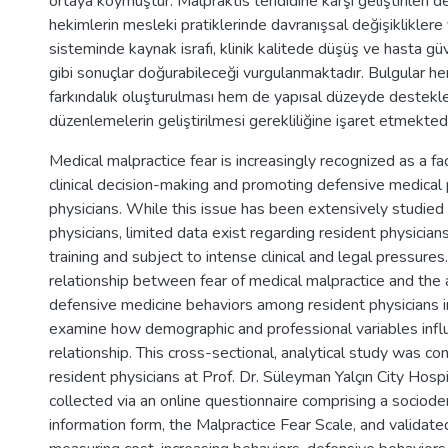
ortaya koymuştur. Malpraktis tehdidine karşı geliştirilen def
hekimlerin mesleki pratiklerinde davranışsal değişikliklere 
sisteminde kaynak israfı, klinik kalitede düşüş ve hasta gü
gibi sonuçlar doğurabileceği vurgulanmaktadır. Bulgular h
farkındalık oluşturulması hem de yapısal düzeyde destekle
düzenlemelerin geliştirilmesi gerekliliğine işaret etmektedi
Medical malpractice fear is increasingly recognized as a fa
clinical decision-making and promoting defensive medical
physicians. While this issue has been extensively studie
physicians, limited data exist regarding resident physicians,
training and subject to intense clinical and legal pressure
relationship between fear of medical malpractice and the 
defensive medicine behaviors among resident physicians in
examine how demographic and professional variables infl
relationship. This cross-sectional, analytical study was
resident physicians at Prof. Dr. Süleyman Yalçın City Hosp
collected via an online questionnaire comprising a sociod
information form, the Malpractice Fear Scale, and validat