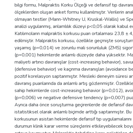
bilgi formu, Malpraktis Korku Ölçeği ve defansif tıp davranış
ölçeklerden oluşan anket formu kullanılmıştır. Verilerin ana
olmayan testler (Mann-Whitney U, Kruskal-Wallis) ve S
analizi uygulanmış, anlamlılık düzeyi p<0,05 olarak kabul ed
Katılımcıların malpraktis korkusu puan ortalaması 23,8 ± 4
edilmiştir. Malpraktis korkusu, özellikle geçmişte soruştu
yaşamış (p=0,014) ve zorunlu mali sorunluluk (ZMS) sigort
(p=0,001) hekimlerde anlamlı düzeyde daha yüksektir. Mal
maliyeti artırıcı davranışlar (cost-increasing behavior), sav
(defensive behavior) ve kaçınma davranışları (avoidance be
pozitif korelasyon saptanmıştır. Mesleki deneyim süresi art
davranış puanlarında da anlamlı artış gözlenmiştir. Özellik
sahip hekimlerde cost-increasing behavior (p=0,012), avo
(p=0,006) ve negative defensive tendency (p=0,007) puan
Ayrıca daha önce soruşturma geçirenlerde de defansif davr
istatistiksel olarak anlamlı biçimde arttığı saptanmıştır. Bu
korkusunun asistan hekimlerde defansif tıp uygulamalarını a
durumun klinik karar verme süreçlerini etkileyebilecek boyut