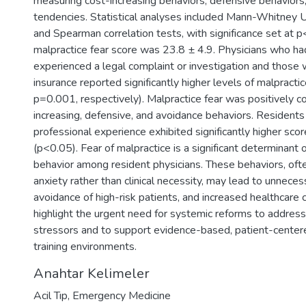
measuring cost-increasing behaviors, defensive behaviors
tendencies. Statistical analyses included Mann-Whitney U
and Spearman correlation tests, with significance set at
malpractice fear score was 23.8 ± 4.9. Physicians who ha
experienced a legal complaint or investigation and those wi
insurance reported significantly higher levels of malpract
p=0.001, respectively). Malpractice fear was positively c
increasing, defensive, and avoidance behaviors. Resident
professional experience exhibited significantly higher sco
(p<0.05). Fear of malpractice is a significant determinant
behavior among resident physicians. These behaviors, ofte
anxiety rather than clinical necessity, may lead to unneces
avoidance of high-risk patients, and increased healthcare 
highlight the urgent need for systemic reforms to addres
stressors and to support evidence-based, patient-centere
training environments.
Anahtar Kelimeler
Acil Tıp
,
Emergency Medicine