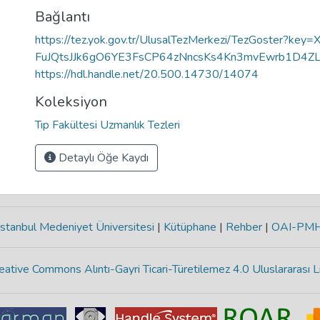
Bağlantı
https://tez.yok.gov.tr/UlusalTezMerkezi/TezGoster?ke
FuJQtsJJk6gO6YE3FsCP64zNncsKs4Kn3mvEwrb1D4ZL
https://hdl.handle.net/20.500.14730/14074
Koleksiyon
Tıp Fakültesi Uzmanlık Tezleri
Detaylı Öğe Kaydı
stanbul Medeniyet Üniversitesi
|
Kütüphane
|
Rehber
|
OAI-PM
eative Commons Alıntı-Gayri Ticari-Türetilemez 4.0 Uluslararası L