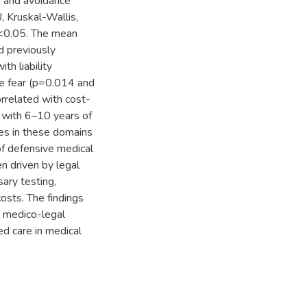
, and avoidance
, Kruskal-Wallis,
 p<0.05. The mean
d previously
th liability
ice fear (p=0.014 and
orrelated with cost-
s with 6–10 years of
res in these domains
 of defensive medical
n driven by legal
sary testing,
costs. The findings
s medico-legal
d care in medical