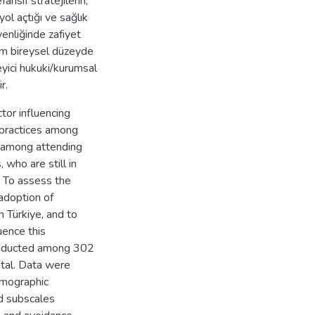
ansif stratejilerin,
yol açtığı ve sağlık
venliğinde zafiyet
em bireysel düzeyde
yici hukuki/kurumsal
r.
ctor influencing
 practices among
d among attending
 who are still in
s. To assess the
adoption of
 Türkiye, and to
uence this
 conducted among 302
ital. Data were
emographic
ed subscales