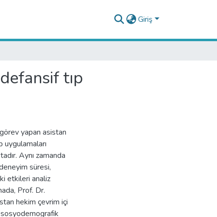
Giriş
efansif tıp
 görev yapan asistan
ıp uygulamaları
ktadır. Aynı zamanda
 deneyim süresi,
i etkileri analiz
mada, Prof. Dr.
tan hekim çevrim içi
ak sosyodemografik