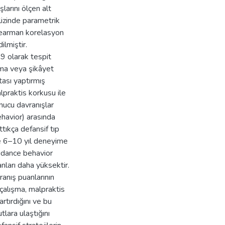
larını ölçen alt
lizinde parametrik
pearman korelasyon
ilmiştir.
,9 olarak tespit
rma veya şikâyet
ası yaptırmış
praktis korkusu ile
unucu davranışlar
havior) arasında
tıkça defansif tıp
le 6–10 yıl deneyime
idance behavior
ları daha yüksektir.
anış puanlarının
 çalışma, malpraktis
rtırdığını ve bu
lara ulaştığını