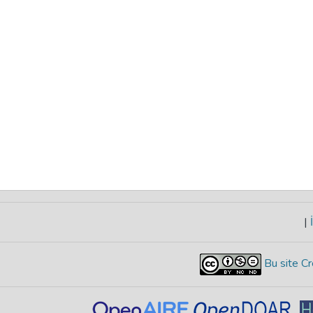
|
İ
Bu site Cr