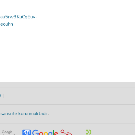
y=Xau5rw3KuCgEuy-
eouhn
H
|
isansı ile korunmaktadır
.