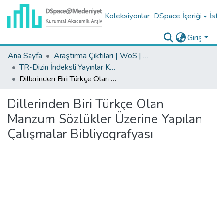
Koleksiyonlar
DSpace İçeriği
İs
Giriş
Ana Sayfa
Araştırma Çıktıları | WoS | Scopus | TR-Dizin | PubMed
TR-Dizin İndeksli Yayınlar Koleksiyonu
Dillerinden Biri Türkçe Olan Manzum Sözlükler Üzerine Yapılan Çalışmalar Bibliyografyası
Dillerinden Biri Türkçe Olan
Manzum Sözlükler Üzerine Yapılan
Çalışmalar Bibliyografyası