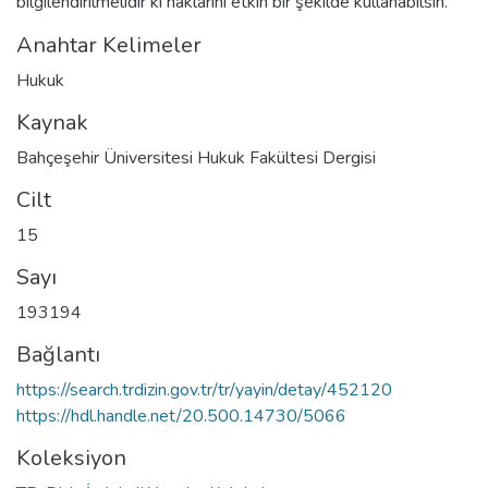
bilgilendirilmelidir ki haklarını etkin bir şekilde kullanabilsin.
Anahtar Kelimeler
Hukuk
Kaynak
Bahçeşehir Üniversitesi Hukuk Fakültesi Dergisi
Cilt
15
Sayı
193194
Bağlantı
https://search.trdizin.gov.tr/tr/yayin/detay/452120
https://hdl.handle.net/20.500.14730/5066
Koleksiyon