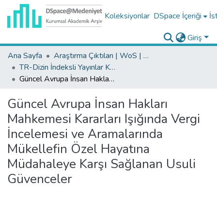
Koleksiyonlar
DSpace İçeriği
İs
Giriş
Ana Sayfa
Araştırma Çıktıları | WoS | Scopus | TR-Dizin | PubMed
TR-Dizin İndeksli Yayınlar Koleksiyonu
Güncel Avrupa İnsan Hakları Mahkemesi Kararları Işığında Vergi İncelemesi ve Aramalarında Mükellefin Özel Hayatına Müdahaleye Karşı Sağlanan Usuli Güvenceler
Güncel Avrupa İnsan Hakları
Mahkemesi Kararları Işığında Vergi
İncelemesi ve Aramalarında
Mükellefin Özel Hayatına
Müdahaleye Karşı Sağlanan Usuli
Güvenceler