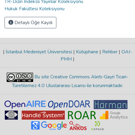
TR-Dizin İndeksli Yayınlar Koleksiyonu
Hukuk Fakültesi Koleksiyonu
Detaylı Öğe Kaydı
|
İstanbul Medeniyet Üniversitesi
|
Kütüphane
|
Rehber
|
OAI-
PMH
|
Bu site Creative Commons Alıntı-Gayri Ticari-
Türetilemez 4.0 Uluslararası Lisansı ile korunmaktadır
.