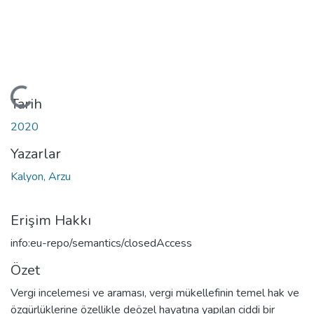
Yükleniyor...
Tarih
2020
Yazarlar
Kalyon, Arzu
Erişim Hakkı
info:eu-repo/semantics/closedAccess
Özet
Vergi incelemesi ve araması, vergi mükellefinin temel hak ve
özgürlüklerine özellikle deözel hayatına yapılan ciddi bir