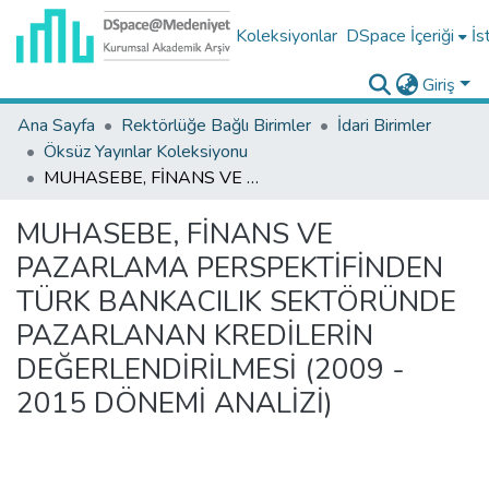
Koleksiyonlar
DSpace İçeriği
İs
Giriş
Ana Sayfa
Rektörlüğe Bağlı Birimler
İdari Birimler
Öksüz Yayınlar Koleksiyonu
MUHASEBE, FİNANS VE PAZARLAMA PERSPEKTİFİNDEN TÜRK BANKACILIK SEKTÖRÜNDE PAZARLANAN KREDİLERİN DEĞERLENDİRİLMESİ (2009 - 2015 DÖNEMİ ANALİZİ)
MUHASEBE, FİNANS VE
PAZARLAMA PERSPEKTİFİNDEN
TÜRK BANKACILIK SEKTÖRÜNDE
PAZARLANAN KREDİLERİN
DEĞERLENDİRİLMESİ (2009 -
2015 DÖNEMİ ANALİZİ)