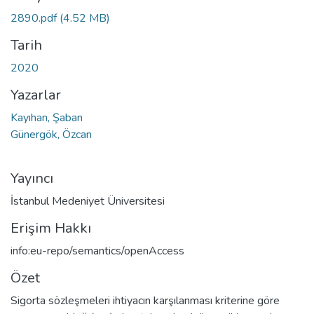
eniyor...
2890.pdf
(4.52 MB)
Tarih
2020
Yazarlar
Kayıhan, Şaban
Günergök, Özcan
Yayıncı
İstanbul Medeniyet Üniversitesi
Erişim Hakkı
info:eu-repo/semantics/openAccess
Özet
Sigorta sözleşmeleri ihtiyacın karşılanması kriterine göre