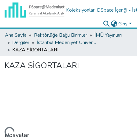
Koleksiyonlar
DSpace İçeriği
İs
Giriş
Ana Sayfa
Rektörlüğe Bağlı Birimler
İMÜ Yayınları
Dergiler
İstanbul Medeniyet Üniversitesi Hukuk Fakültesi Dergisi Koleksiyonu
KAZA SİGORTALARI
KAZA SİGORTALARI
Dosyalar