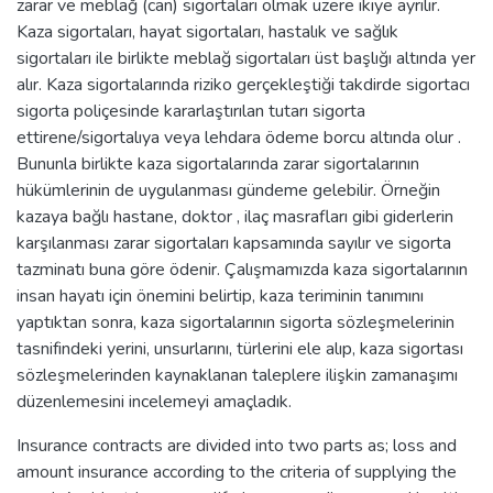
zarar ve meblağ (can) sigortaları olmak üzere ikiye ayrılır.
Kaza sigortaları, hayat sigortaları, hastalık ve sağlık
sigortaları ile birlikte meblağ sigortaları üst başlığı altında yer
alır. Kaza sigortalarında riziko gerçekleştiği takdirde sigortacı
sigorta poliçesinde kararlaştırılan tutarı sigorta
ettirene/sigortalıya veya lehdara ödeme borcu altında olur .
Bununla birlikte kaza sigortalarında zarar sigortalarının
hükümlerinin de uygulanması gündeme gelebilir. Örneğin
kazaya bağlı hastane, doktor , ilaç masrafları gibi giderlerin
karşılanması zarar sigortaları kapsamında sayılır ve sigorta
tazminatı buna göre ödenir. Çalışmamızda kaza sigortalarının
insan hayatı için önemini belirtip, kaza teriminin tanımını
yaptıktan sonra, kaza sigortalarının sigorta sözleşmelerinin
tasnifindeki yerini, unsurlarını, türlerini ele alıp, kaza sigortası
sözleşmelerinden kaynaklanan taleplere ilişkin zamanaşımı
düzenlemesini incelemeyi amaçladık.
Insurance contracts are divided into two parts as; loss and
amount insurance according to the criteria of supplying the