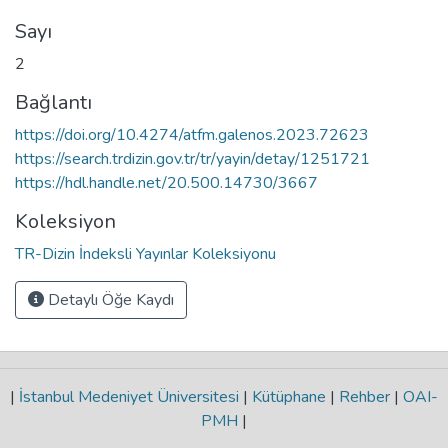
Sayı
2
Bağlantı
https://doi.org/10.4274/atfm.galenos.2023.72623
https://search.trdizin.gov.tr/tr/yayin/detay/1251721
https://hdl.handle.net/20.500.14730/3667
Koleksiyon
TR-Dizin İndeksli Yayınlar Koleksiyonu
Detaylı Öğe Kaydı
|
İstanbul Medeniyet Üniversitesi
|
Kütüphane
|
Rehber
|
OAI-
PMH
|