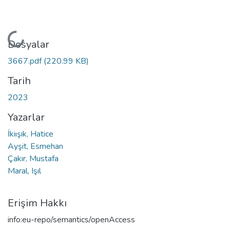
Yükleniyor...
Dosyalar
3667.pdf
(220.99 KB)
Tarih
2023
Yazarlar
İkiışık, Hatice
Ayşit, Esmehan
Çakır, Mustafa
Maral, Işıl
Erişim Hakkı
info:eu-repo/semantics/openAccess