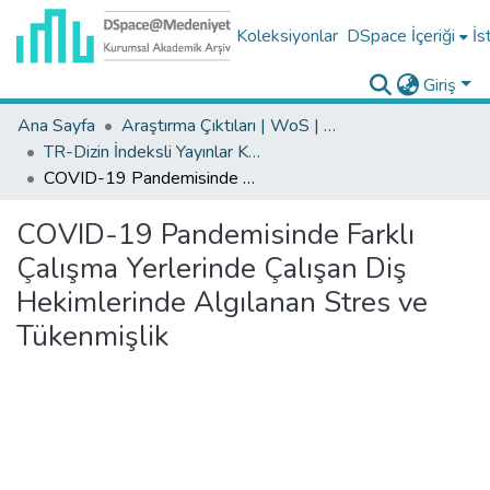
Koleksiyonlar
DSpace İçeriği
İs
Giriş
Ana Sayfa
Araştırma Çıktıları | WoS | Scopus | TR-Dizin | PubMed
TR-Dizin İndeksli Yayınlar Koleksiyonu
COVID-19 Pandemisinde Farklı Çalışma Yerlerinde Çalışan Diş Hekimlerinde Algılanan Stres ve Tükenmişlik
COVID-19 Pandemisinde Farklı
Çalışma Yerlerinde Çalışan Diş
Hekimlerinde Algılanan Stres ve
Tükenmişlik