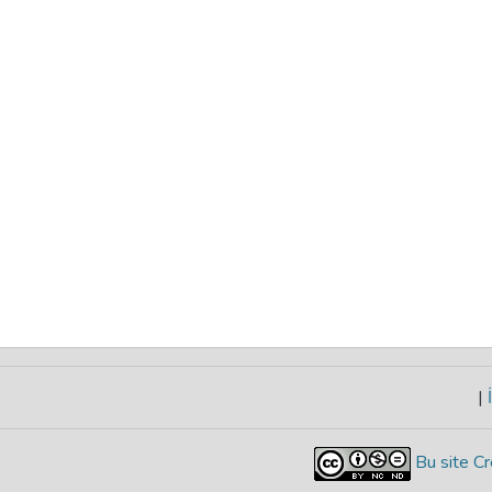
|
İ
Bu site Cr