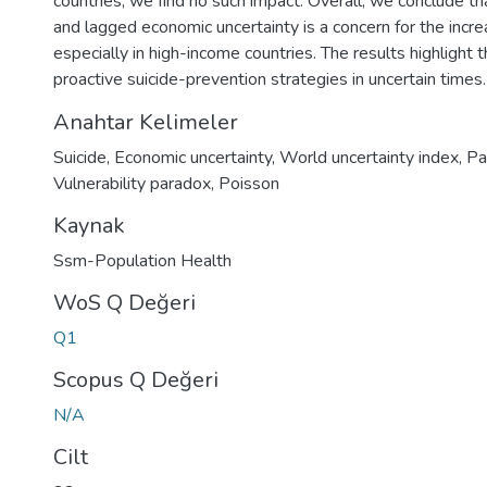
countries, we find no such impact. Overall, we conclude 
and lagged economic uncertainty is a concern for the increa
especially in high-income countries. The results highlight 
proactive suicide-prevention strategies in uncertain times.
Anahtar Kelimeler
Suicide
,
Economic uncertainty
,
World uncertainty index
,
Pa
Vulnerability paradox
,
Poisson
Kaynak
Ssm-Population Health
WoS Q Değeri
Q1
Scopus Q Değeri
N/A
Cilt