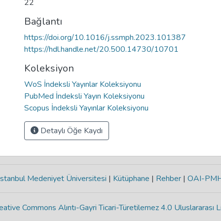
22
Bağlantı
https://doi.org/10.1016/j.ssmph.2023.101387
https://hdl.handle.net/20.500.14730/10701
Koleksiyon
WoS İndeksli Yayınlar Koleksiyonu
PubMed İndeksli Yayın Koleksiyonu
Scopus İndeksli Yayınlar Koleksiyonu
Detaylı Öğe Kaydı
stanbul Medeniyet Üniversitesi
|
Kütüphane
|
Rehber
|
OAI-PM
eative Commons Alıntı-Gayri Ticari-Türetilemez 4.0 Uluslararası L