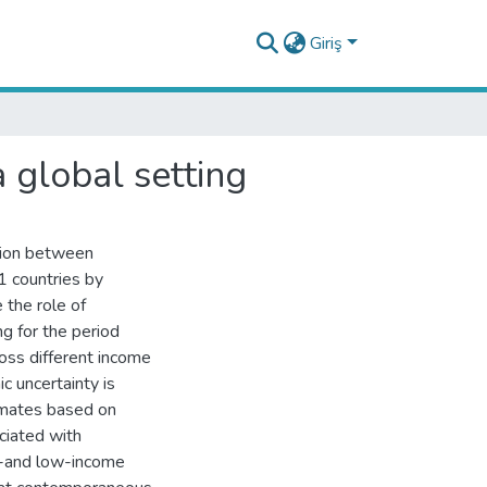
Giriş
 global setting
ation between
1 countries by
 the role of
ng for the period
oss different income
c uncertainty is
timates based on
ciated with
le-and low-income