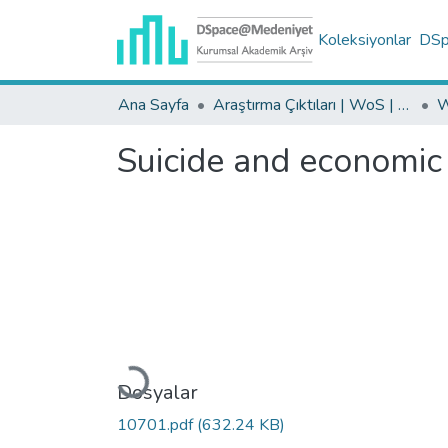
Koleksiyonlar
DSpa
Ana Sayfa
Araştırma Çıktıları | WoS | Scopus | TR-Dizin | PubMed
Suicide and economic 
Yükleniyor...
Dosyalar
10701.pdf
(632.24 KB)