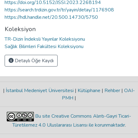
https://doi.org/10.5152/JSSI.2023.2268194
https://search.trdizin.gov.tr/tr/yayin/detay/1176908
https://hdl.handle.net/20.500.14730/5750
Koleksiyon
TR-Dizin İndeksli Yayınlar Koleksiyonu
Sağlık Bilimleri Fakültesi Koleksiyonu
Detaylı Öğe Kaydı
|
İstanbul Medeniyet Üniversitesi
|
Kütüphane
|
Rehber
|
OAI-
PMH
|
Bu site Creative Commons Alıntı-Gayri Ticari-
Türetilemez 4.0 Uluslararası Lisansı ile korunmaktadır
.