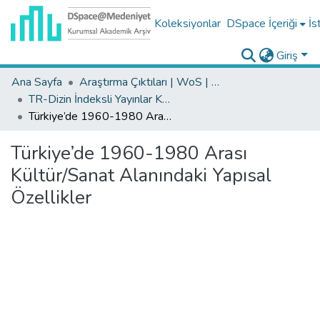
Koleksiyonlar
DSpace İçeriği
İs
Giriş
Ana Sayfa
Araştırma Çıktıları | WoS | Scopus | TR-Dizin | PubMed
TR-Dizin İndeksli Yayınlar Koleksiyonu
Türkiye’de 1960-1980 Arası Kültür/Sanat Alanındaki Yapısal Özellikler
Türkiye’de 1960-1980 Arası
Kültür/Sanat Alanındaki Yapısal
Özellikler