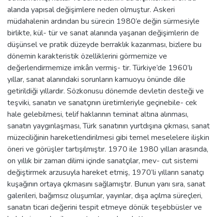
alanda yapısal değişimlere neden olmuştur. Askeri
müdahalenin ardından bu sürecin 1980’e değin sürmesiyle
birlikte, kül- tür ve sanat alanında yaşanan değişimlerin de
düşünsel ve pratik düzeyde berraklık kazanması, bizlere bu
dönemin karakteristik özelliklerini görmemize ve
değerlendirmemize imkân vermiş- tir. Türkiye’de 1960’lı
yıllar, sanat alanındaki sorunların kamuoyu önünde dile
getirildiği yıllardır. Sözkonusu dönemde devletin desteği ve
teşviki, sanatın ve sanatçının üretimleriyle geçinebile- cek
hale gelebilmesi, telif haklarının teminat altına alınması,
sanatın yaygınlaşması, Türk sanatının yurtdışına çıkması, sanat
müzeciliğinin hareketlendirilmesi gibi temel meselelere ilişkin
öneri ve görüşler tartışılmıştır. 1970 ile 1980 yılları arasında,
on yıllık bir zaman dilimi içinde sanatçılar, mev- cut sistemi
değiştirmek arzusuyla hareket etmiş, 1970’li yılların sanatçı
kuşağının ortaya çıkmasını sağlamıştır. Bunun yanı sıra, sanat
galerileri, bağımsız oluşumlar, yayınlar, dışa açılma süreçleri,
sanatın ticari değerini tespit etmeye dönük teşebbüsler ve