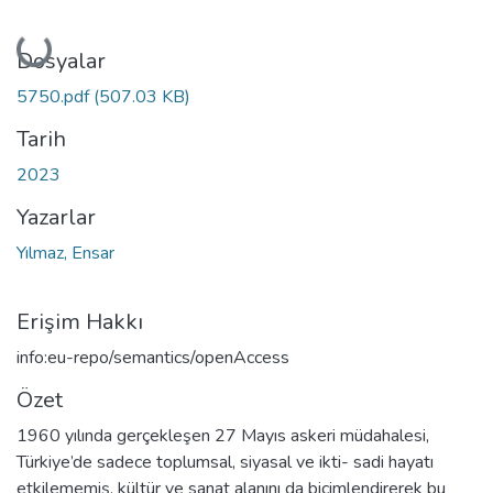
Yükleniyor...
Dosyalar
5750.pdf
(507.03 KB)
Tarih
2023
Yazarlar
Yılmaz, Ensar
Erişim Hakkı
info:eu-repo/semantics/openAccess
Özet
1960 yılında gerçekleşen 27 Mayıs askeri müdahalesi,
Türkiye’de sadece toplumsal, siyasal ve ikti- sadi hayatı
etkilememiş, kültür ve sanat alanını da biçimlendirerek bu