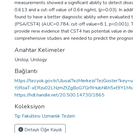
measurements showed a significant ability to detect dis
0.613 and a cut-off value of 0.64 ng/mL (p=0.03). In add
found to have a better diagnostic ability when evaluated
(PSA/CST4) (AUC=0.784, cut-off value=8.1, p<0.001). To
provide new evidence that CST4 has potential value in d
comprehensive studies are needed to predict the prognos
Anahtar Kelimeler
Üroloji
,
Urology
Bağlantı
https://tez.yok.gov.tr/UlusalTezMerkezi/TezGoster?ke
YzRoaT-xERzu02LNzmZtZgBoG7GrRHubN6h5xt9Y1Ms
https://hdl.handle.net/20.500.14730/1865
Koleksiyon
Tıp Fakültesi Uzmanlık Tezleri
Detaylı Öğe Kaydı