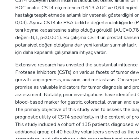
CST4 düzeyleri bakımından istatistiksel olarak anlamlı bir 
ROC analizi, CST4 ölçümlerinin 0,613 AUC ve 0,64 ng/mL
hastalığı tespit etmede anlamlı bir yetenek gösterdiğini 
0,03). Ayrıca CST4 ile PSA birlikte değerlendirildiğinde 
tanı koyma kapasitesine sahip olduğu görüldü (AUC=0,7
değer=8,1, p<0,001). Bu çalışma CST4'ün prostat kanser
potansiyel değeri olduğuna dair yeni kanıtlar sunmaktadı
için daha kapsamlı çalışmalara ihtiyaç vardır.
Extensive research has unveiled the substantial influence
Protease Inhibitors (CSTs) on various facets of tumor dev
growth, angiogenesis, invasion, and metastasis. Consequen
promise as valuable indicators for tumor diagnosis and pr
assessment. Notably, prior investigations have identified
blood-based marker for gastric, colorectal, ovarian and e
The primary objective of this study was to assess the dia
prognostic utility of CST4 specifically in the context of pr
This study included a cohort of 135 patients diagnosed w
additional group of 40 healthy volunteers served as the c