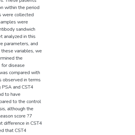
s. These patients
on within the period
 were collected
 samples were
ntibody sandwich
 analyzed in this
ve parameters, and
 these variables, we
ermined the
 for disease
 was compared with
was observed in terms
ng PSA and CST4
nd to have
pared to the control
sis, although the
Gleason score ?7
nt difference in CST4
ed that CST4