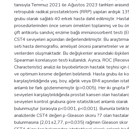
tanısıyla Temmuz 2021 ile Ağustos 2023 tarihleri arasında
retropubik radikal prostatektomi (RRP) yapılan ardışık 13
grubu olarak sağlıklı 40 erkek hasta dahil edilmiştir. Has
prosedürlerinden önce serum örnekleri toplanmış ve bu ör
çift antikorlu sandviç enzime bağlı immünosorbent testi (E
CST4 seviyeleri açısından değerlendirilmiştir. Bu araştırmad
seti hasta demografisi, ameliyat öncesi parametreler ve a
verilerden oluşmaktadır. Bu değişkenler arasındaki ilişkileri
Spearman korelasyon testi kullanıldı. Ayrıca, ROC (Receiv
Characteristic) analizi ile biyobelirtecin hastalık teşhisi içi
ve optimum kesme değerleri belirlendi. Hasta grubu ile ko
karşılaştırıldığında yaş, boy, ağırlık veya BMI açısından ista
anlamlı bir fark gözlenmemiştir (p>0.005). Her iki grupt
seviyeleri karşılaştırıldığında prostat kanseri olan hasta
seviyeleri kontrol grubuna göre istatistiksel anlamlı olara
bulunmuştur (sırasıyla p<0.001, p<0,001). Bununla birlikte
analizlerde CST4 değeri p-Gleason skoru ?7 olan hastala
bulunmasına (2,01±2,77, p=0,035) rağmen Gleason skor g