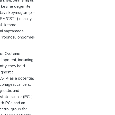
fark saptanmamıştır.
 kesme değeri ile
ortaya koymuştur (p =
(PSA/CST4) daha iyi
84, kesme
ini saptamada
r. Prognozu öngörmek
 of Cysteine
elopment, including
tly, they hold
ognostic
 CST4 as a potential
sophageal cancers.
gnostic and
ostate cancer (PCa).
ith PCa and an
ontrol group for