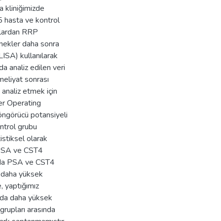
 kliniğimizde
5 hasta ve kontrol
talardan RRP
nekler daha sonra
LISA) kullanılarak
a analiz edilen veri
meliyat sonrası
 analiz etmek için
er Operating
n öngörücü potansiyeli
ntrol grubu
tistiksel olarak
a PSA ve CST4
larda PSA ve CST4
k daha yüksek
, yaptığımız
rda daha yüksek
rupları arasında