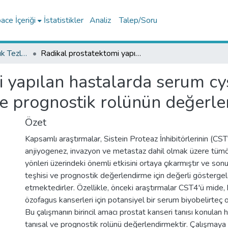
ce İçeriği
İstatistikler
Analiz
Talep/Soru
Tıp Fakültesi Uzmanlık Tezleri
Radikal prostatektomi yapılan hastalarda serum cystatin 4'ün prostat kanserindeki tanısal ve prognostik rolünün değerlendirilmesi
 yapılan hastalarda serum cys
ve prognostik rolünün değerle
Özet
Kapsamlı araştırmalar, Sistein Proteaz İnhibitörlerinin (CS
anjiyogenez, invazyon ve metastaz dahil olmak üzere tümör 
yönleri üzerindeki önemli etkisini ortaya çıkarmıştır ve son
teşhisi ve prognostik değerlendirme için değerli gösterge
etmektedirler. Özellikle, önceki araştırmalar CST4'ü mide, 
özofagus kanserleri için potansiyel bir serum biyobelirteç o
Bu çalışmanın birincil amacı prostat kanseri tanısı konulan
tanısal ve prognostik rolünü değerlendirmektir. Çalışmaya