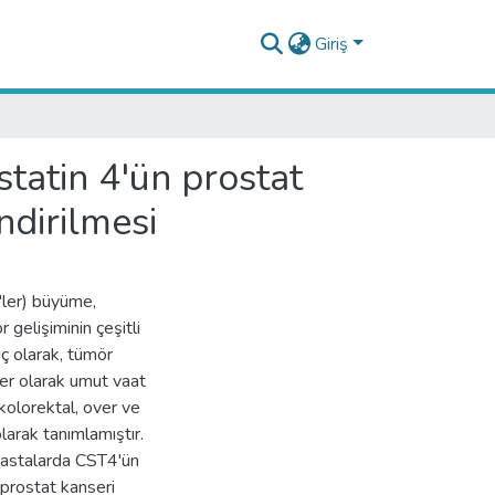
Giriş
tatin 4'ün prostat
ndirilmesi
T'ler) büyüme,
gelişiminin çeşitli
uç olarak, tümör
ler olarak umut vaat
kolorektal, over ve
larak tanımlamıştır.
 hastalarda CST4'ün
 prostat kanseri