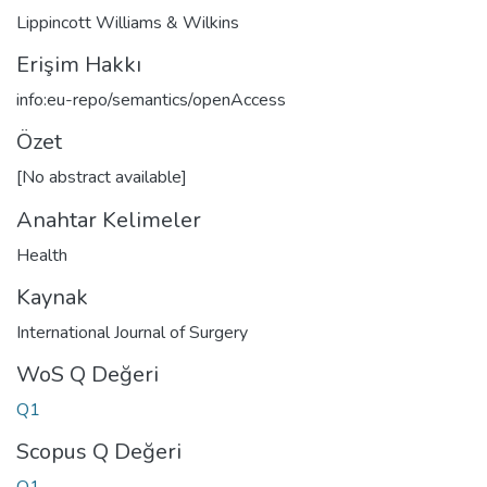
Lippincott Williams & Wilkins
Erişim Hakkı
info:eu-repo/semantics/openAccess
Özet
[No abstract available]
Anahtar Kelimeler
Health
Kaynak
International Journal of Surgery
WoS Q Değeri
Q1
Scopus Q Değeri
Q1