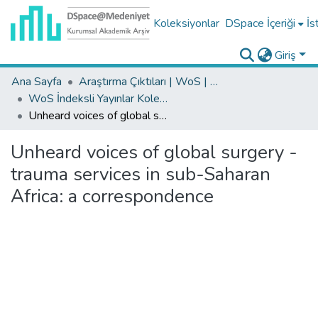
Koleksiyonlar
DSpace İçeriği
İs
Giriş
Ana Sayfa
Araştırma Çıktıları | WoS | Scopus | TR-Dizin | PubMed
WoS İndeksli Yayınlar Koleksiyonu
Unheard voices of global surgery - trauma services in sub-Saharan Africa: a correspondence
Unheard voices of global surgery -
trauma services in sub-Saharan
Africa: a correspondence