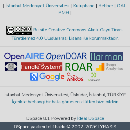
|
İstanbul Medeniyet Üniversitesi
|
Kütüphane
|
Rehber
|
OAI-
PMH
|
Bu site Creative Commons Alıntı-Gayri Ticari-
Türetilemez 4.0 Uluslararası Lisansı ile korunmaktadır
.
İstanbul Medeniyet Üniversitesi, Üsküdar, İstanbul, TÜRKİYE
İçerikte herhangi bir hata görürseniz lütfen bize bildirin
DSpace 8.1 Powered by
İdeal DSpace
DSpace yazılımı
telif hakkı © 2002-2026
LYRASIS