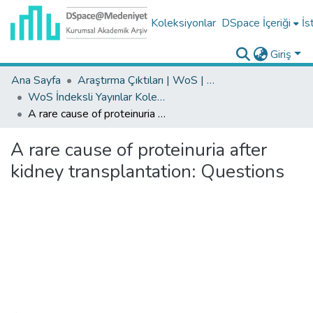
Koleksiyonlar
DSpace İçeriği
İs
Giriş
Ana Sayfa
Araştırma Çıktıları | WoS | Scopus | TR-Dizin | PubMed
WoS İndeksli Yayınlar Koleksiyonu
A rare cause of proteinuria after kidney transplantation: Questions
A rare cause of proteinuria after
kidney transplantation: Questions