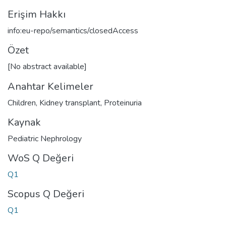
Erişim Hakkı
info:eu-repo/semantics/closedAccess
Özet
[No abstract available]
Anahtar Kelimeler
Children
,
Kidney transplant
,
Proteinuria
Kaynak
Pediatric Nephrology
WoS Q Değeri
Q1
Scopus Q Değeri
Q1