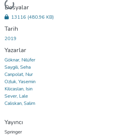
Yükleniyor...
Dosyalar
13116
(480.96 KB)
Tarih
2019
Yazarlar
Göknar, Nilüfer
Saygili, Seha
Canpolat, Nur
Ozluk, Yasemin
Kilicaslan, Isin
Sever, Lale
Caliskan, Salim
Yayıncı
Springer