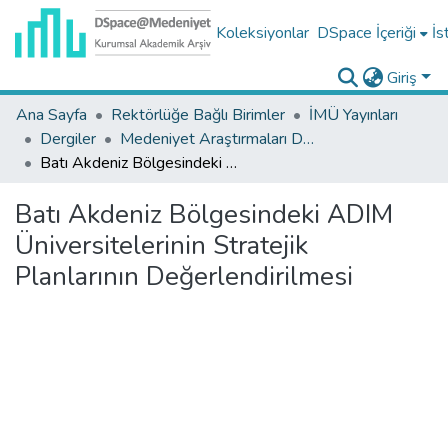
Koleksiyonlar
DSpace İçeriği
İs
Giriş
Ana Sayfa
Rektörlüğe Bağlı Birimler
İMÜ Yayınları
Dergiler
Medeniyet Araştırmaları Dergisi Koleksiyonu
Batı Akdeniz Bölgesindeki ADIM Üniversitelerinin Stratejik Planlarının Değerlendirilmesi
Batı Akdeniz Bölgesindeki ADIM
Üniversitelerinin Stratejik
Planlarının Değerlendirilmesi