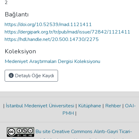
2
Bağlantı
https://doi.org/10.52539/mad.1121411
https://dergipark.org.tr/tr/pub/mad/issue/72842/1121411
https://hdl.handle.net/20.500.14730/2275
Koleksiyon
Medeniyet Araştırmaları Dergisi Koleksiyonu
Detaylı Öğe Kaydı
|
İstanbul Medeniyet Üniversitesi
|
Kütüphane
|
Rehber
|
OAI-
PMH
|
Bu site Creative Commons Alıntı-Gayri Ticari-