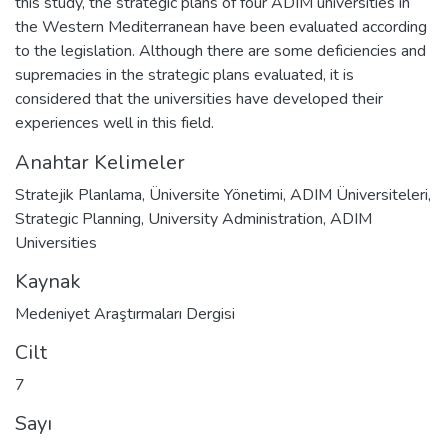
this study, the strategic plans of four ADIM universities in
the Western Mediterranean have been evaluated according
to the legislation. Although there are some deficiencies and
supremacies in the strategic plans evaluated, it is
considered that the universities have developed their
experiences well in this field.
Anahtar Kelimeler
Stratejik Planlama
,
Üniversite Yönetimi
,
ADIM Üniversiteleri
,
Strategic Planning
,
University Administration
,
ADIM
Universities
Kaynak
Medeniyet Araştırmaları Dergisi
Cilt
7
Sayı