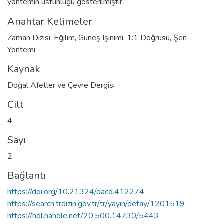
yöntemin üstünlüğü gösterilmiştir.
Anahtar Kelimeler
Zaman Dizisi
,
Eğilim
,
Güneş Işınımı
,
1:1 Doğrusu
,
Şen
Yöntemi
Kaynak
Doğal Afetler ve Çevre Dergisi
Cilt
4
Sayı
2
Bağlantı
https://doi.org/10.21324/dacd.412274
https://search.trdizin.gov.tr/tr/yayin/detay/1201519
https://hdl.handle.net/20.500.14730/5443