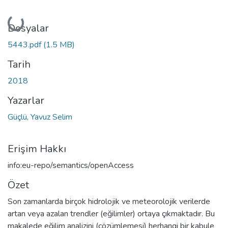
Yükleniyor...
Dosyalar
5443.pdf
(1.5 MB)
Tarih
2018
Yazarlar
Güçlü, Yavuz Selim
Erişim Hakkı
info:eu-repo/semantics/openAccess
Özet
Son zamanlarda birçok hidrolojik ve meteorolojik verilerde
artan veya azalan trendler (eğilimler) ortaya çıkmaktadır. Bu
makalede eğilim analizini (çözümlemesi) herhangi bir kabule