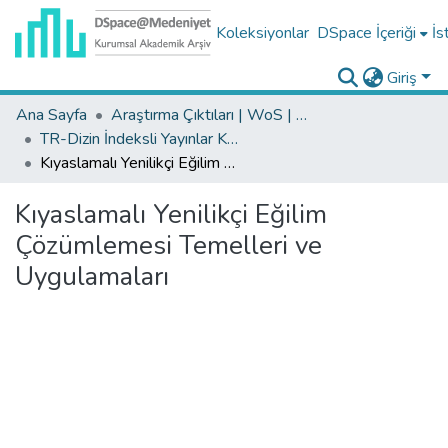
Koleksiyonlar
DSpace İçeriği
İs
Giriş
Ana Sayfa
Araştırma Çıktıları | WoS | Scopus | TR-Dizin | PubMed
TR-Dizin İndeksli Yayınlar Koleksiyonu
Kıyaslamalı Yenilikçi Eğilim Çözümlemesi Temelleri ve Uygulamaları
Kıyaslamalı Yenilikçi Eğilim
Çözümlemesi Temelleri ve
Uygulamaları