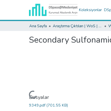
Koleksiyonlar
DSpa
Ana Sayfa
Araştırma Çıktıları | WoS | Scopus | TR-Dizin | PubMed
Secondary Sulfonamide
Yükleniyor...
Dosyalar
9349.pdf
(701.55 KB)