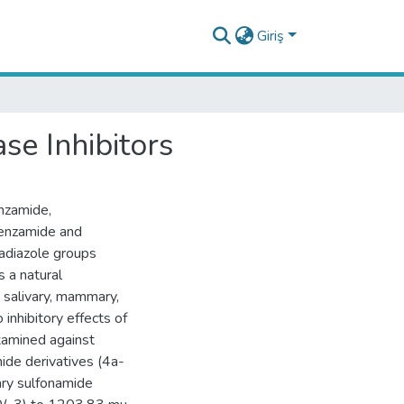
Giriş
se Inhibitors
nzamide,
benzamide and
iadiazole groups
 a natural
 salivary, mammary,
 inhibitory effects of
xamined against
ide derivatives (4a-
ary sulfonamide