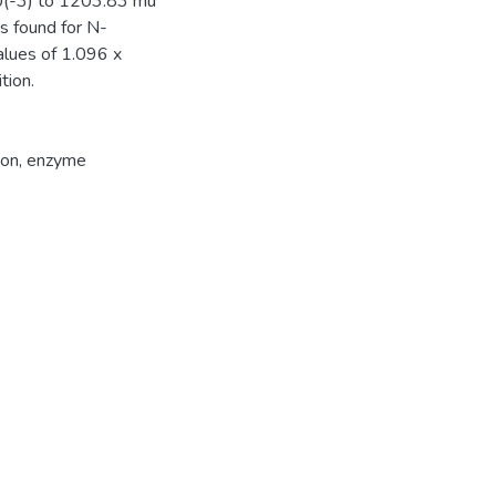
10(-3) to 1203.83 mu
s found for N-
alues of 1.096 x
tion.
ion
,
enzyme