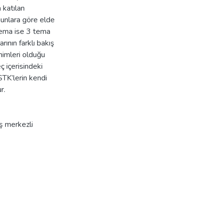
 katılan
bunlara göre elde
 tema ise 3 tema
rının farklı bakış
enimleri olduğu
ç içerisindeki
STK’lerin kendi
r.
 merkezli