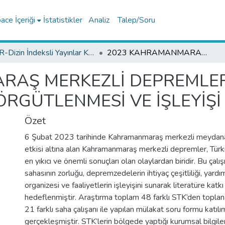
ce İçeriği
İstatistikler
Analiz
Talep/Soru
TR-Dizin İndeksli Yayınlar Koleksiyonu
2023 KAHRAMANMARAŞ MERKEZLİ DEPREMLERDE SOSYAL HİZMETLERİN SİVİL ÖRGÜTLENMESİ VE İŞLEYİŞİ
RAŞ MERKEZLİ DEPREMLE
ÖRGÜTLENMESİ VE İŞLEYİŞİ
Özet
6 Şubat 2023 tarihinde Kahramanmaraş merkezli meydana 
etkisi altına alan Kahramanmaraş merkezli depremler, Türki
en yıkıcı ve önemli sonuçları olan olaylardan biridir. Bu ça
sahasının zorluğu, depremzedelerin ihtiyaç çeşitliliği, yardı
organizesi ve faaliyetlerin işleyişini sunarak literatüre katk
hedeflenmiştir. Araştırma toplam 48 farklı STK’den toplan
21 farklı saha çalışanı ile yapılan mülakat soru formu katılım
gerçekleşmiştir. STK’lerin bölgede yaptığı kurumsal bilgil