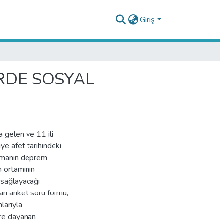
Giriş
RDE SOSYAL
gelen ve 11 ili
ye afet tarihindeki
lışmanın deprem
m ortamının
ı sağlayacağı
an anket soru formu,
larıyla
ere dayanan