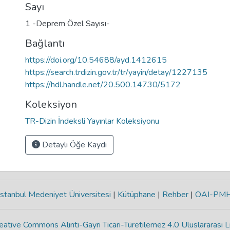
Sayı
1 -Deprem Özel Sayısı-
Bağlantı
https://doi.org/10.54688/ayd.1412615
https://search.trdizin.gov.tr/tr/yayin/detay/1227135
https://hdl.handle.net/20.500.14730/5172
Koleksiyon
TR-Dizin İndeksli Yayınlar Koleksiyonu
Detaylı Öğe Kaydı
stanbul Medeniyet Üniversitesi
|
Kütüphane
|
Rehber
|
OAI-PM
eative Commons Alıntı-Gayri Ticari-Türetilemez 4.0 Uluslararası L