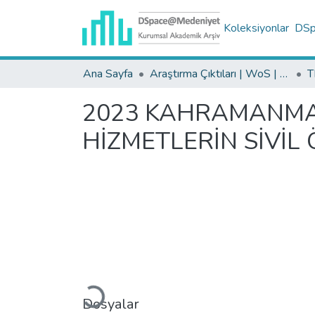
Koleksiyonlar
DSpa
Ana Sayfa
Araştırma Çıktıları | WoS | Scopus | TR-Dizin | PubMed
2023 KAHRAMANMA
HİZMETLERİN SİVİL 
Yükleniyor...
Dosyalar