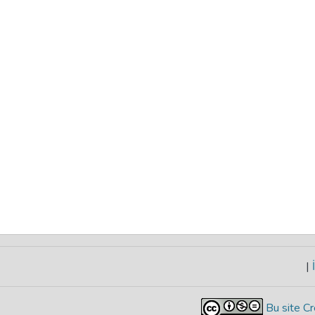
|
İ
Bu site Cr