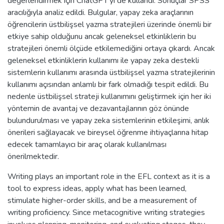
değerlendirmek için ChatGPT'yi de kullandı. Sonuçlar SPSS
aracılığıyla analiz edildi. Bulgular, yapay zeka araçlarının
öğrencilerin üstbilişsel yazma stratejileri üzerinde önemli bir
etkiye sahip olduğunu ancak geleneksel etkinliklerin bu
stratejileri önemli ölçüde etkilemediğini ortaya çıkardı. Ancak
geleneksel etkinliklerin kullanımı ile yapay zeka destekli
sistemlerin kullanımı arasında üstbilişsel yazma stratejilerinin
kullanımı açısından anlamlı bir fark olmadığı tespit edildi. Bu
nedenle üstbilişsel strateji kullanımını geliştirmek için her iki
yöntemin de avantaj ve dezavantajlarının göz önünde
bulundurulması ve yapay zeka sistemlerinin etkileşimi, anlık
önerileri sağlayacak ve bireysel öğrenme ihtiyaçlarına hitap
edecek tamamlayıcı bir araç olarak kullanılması
önerilmektedir.
Writing plays an important role in the EFL context as it is a
tool to express ideas, apply what has been learned,
stimulate higher-order skills, and be a measurement of
writing proficiency. Since metacognitive writing strategies