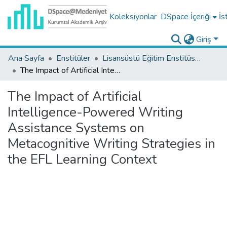
Koleksiyonlar
DSpace İçeriği
İs
Giriş
Ana Sayfa
Enstitüler
Lisansüstü Eğitim Enstitüsü Tez Koleksiyonu
The Impact of Artificial Intelligence-Powered Writing Assistance Systems on Metacognitive Writing Strategies in the EFL Learning Context
The Impact of Artificial
Intelligence-Powered Writing
Assistance Systems on
Metacognitive Writing Strategies in
the EFL Learning Context