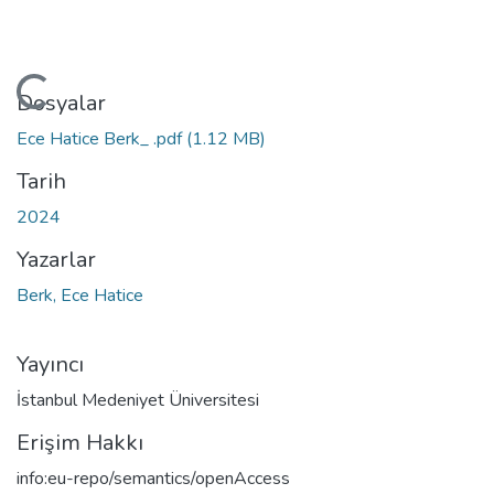
niyor...
Dosyalar
Ece Hatice Berk_ .pdf
(1.12 MB)
Tarih
2024
Yazarlar
Berk, Ece Hatice
Yayıncı
İstanbul Medeniyet Üniversitesi
Erişim Hakkı
info:eu-repo/semantics/openAccess