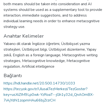
both means should be taken into consideration and AI
systems should be used as a supplementary tool to provide
interaction, immediate suggestions, and to address
individual learning needs in order to enhance metacognitive
strategy use.
Anahtar Kelimeler
Yabancı dil olarak İngilizce öğretimi
,
Üstbilişsel yazma
stratejileri
,
Üstbilişsel bilgi
,
Üstbilişsel düzenleme
,
Yapay
zekâ
,
English as a foreign language
,
Metacognitive writing
strategies
,
Metacognitive knowledge
,
Metacognitive
regulation
,
Artificial intelligence
Bağlantı
https://hdl.handle.net/20.500.14730/1033
https://tez.yok.gov.tr/UlusalTezMerkezi/TezGoster?
key=usXiZIM9Lp0wk-YzRoaT--jGh1y32d_QnAOmBX-
7iAjYdN1zopmHAu66bjZrzrCH