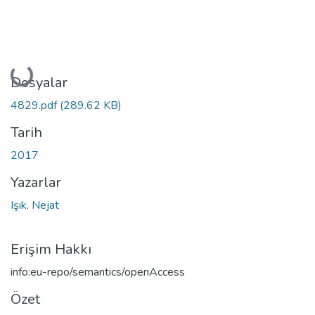
Yükleniyor...
Dosyalar
4829.pdf
(289.62 KB)
Tarih
2017
Yazarlar
Işık, Nejat
Erişim Hakkı
info:eu-repo/semantics/openAccess
Özet