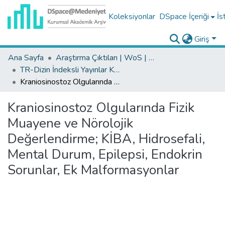
Koleksiyonlar
DSpace İçeriği
İs
Giriş
Ana Sayfa
Araştırma Çıktıları | WoS | Scopus | TR-Dizin | PubMed
TR-Dizin İndeksli Yayınlar Koleksiyonu
Kraniosinostoz Olgularında Fizik Muayene ve Nörolojik Değerlendirme; KİBA, Hidrosefali, Mental Durum, Epilepsi, Endokrin Sorunlar, Ek Malformasyonlar
Kraniosinostoz Olgularında Fizik
Muayene ve Nörolojik
Değerlendirme; KİBA, Hidrosefali,
Mental Durum, Epilepsi, Endokrin
Sorunlar, Ek Malformasyonlar