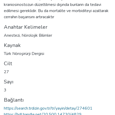
kraniosinostozun düzeltilmesi dışında bunların da tedavi
edilmesi gereklidir. Bu da mortalite ve morbiditeyi azaltarak
cerrahın başarısını artıracaktır
Anahtar Kelimeler
Anestezi
,
Nörolojik Bilimler
Kaynak
Türk Nöroşirürji Dergisi
Cilt
27
Sayı
3
Bağlantı
https://search.trdizin.gov.tr/tr/yayin/detay/274601
https://hdl.handle.net/20.500.14730/4829