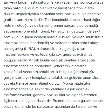
Bir veya birden fazla sütürün erken kapanması sonucu ortaya
çıkan patolojik durum olan kraniosinostozda tipik olarak
dikkatli inspeksiyonla saptanan şekil bozukluğu ve basit bir
grafi ile tanı mümkündür. Tanı konulduktan sonra, hastalığın
izole mi olduğu ya da bir sendromun parçası olup olmadığı
saptanması önemlidir. Basit, tek sütür sinostozlarında şekil
bozukluğu dışında belirgin nörolojik bulgu yokken, mültisütür
sinostozlarında (sendromik) ve sekonder olanlarda kafaiçi
basınç artışı (KİBA), hidrosefali, zeka geriliği, chiari
malformasyonu ve epilepsi gibi çok geniş spektrumda
bulgular vardır. Ancak bunlar değişik oranlarda tek sütür
sinostozlarında da görülebilir. Sendromik olanlarda
kraniofasial sendromlardaki ortak bulgular (anormal yüz
gelişimi, orta yüz hipoplazisi, kafatabanı gelişme anomalisi,
üst ekstremite anomalileri) görülür. Ayrıca mültisütür
sinostozlarında ve sekonder olanlarda eşlik eden ek
malformasyonlar, genetik bozukluklar ve diğer sistemleri
ilgilendiren bulgular da vardır. Bu nedenle bu olguların cerrahi
öncesi dönemde bu patolojiler açısından da taranması ve