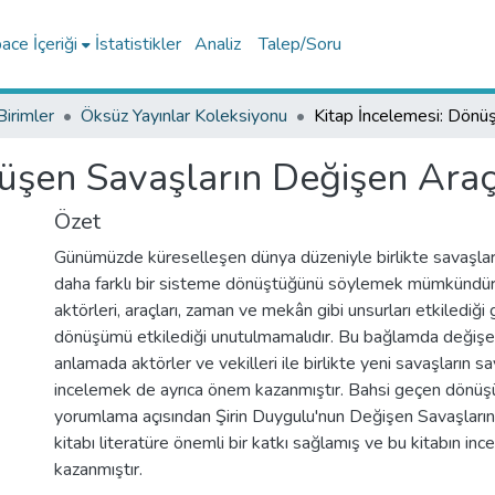
ce İçeriği
İstatistikler
Analiz
Talep/Soru
Birimler
Öksüz Yayınlar Koleksiyonu
üşen Savaşların Değişen Araçl
Özet
Günümüzde küreselleşen dünya düzeniyle birlikte savaşlar
daha farklı bir sisteme dönüştüğünü söylemek mümkündü
aktörleri, araçları, zaman ve mekân gibi unsurları etkilediği 
dönüşümü etkilediği unutulmamalıdır. Bu bağlamda değişe
anlamada aktörler ve vekilleri ile birlikte yeni savaşların sa
incelemek de ayrıca önem kazanmıştır. Bahsi geçen dönü
yorumlama açısından Şirin Duygulu'nun Değişen Savaşları
kitabı literatüre önemli bir katkı sağlamış ve bu kitabın i
kazanmıştır.