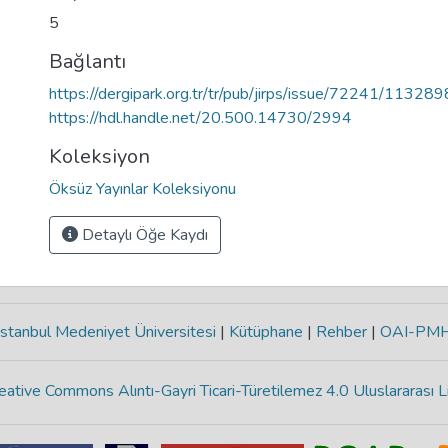
5
Bağlantı
https://dergipark.org.tr/tr/pub/jirps/issue/72241/113289
https://hdl.handle.net/20.500.14730/2994
Koleksiyon
Öksüz Yayınlar Koleksiyonu
Detaylı Öğe Kaydı
stanbul Medeniyet Üniversitesi
|
Kütüphane
|
Rehber
|
OAI-PM
eative Commons Alıntı-Gayri Ticari-Türetilemez 4.0 Uluslararası L