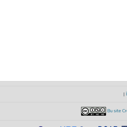
|
İ
Bu site Cr