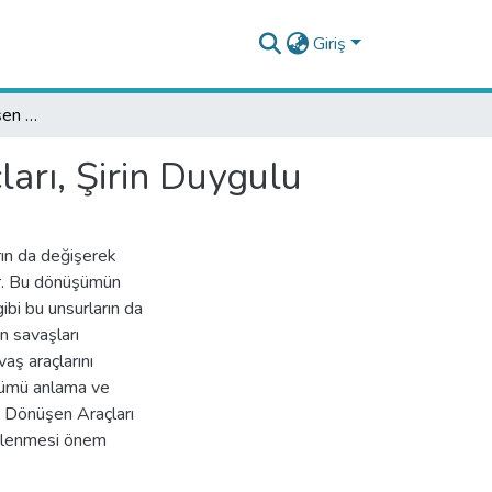
Giriş
Kitap İncelemesi: Dönüşen Savaşların Değişen Araçları, Şirin Duygulu
arı, Şirin Duygulu
ın da değişerek
r. Bu dönüşümün
gibi bu unsurların da
n savaşları
vaş araçlarını
şümü anlama ve
n Dönüşen Araçları
ncelenmesi önem