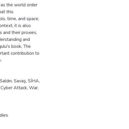
 as the world order
at this
ols, time, and space,
ntext, it is also
s and their proxies,
derstanding and
gulu's book, The
ant contribution to
.
Saldırı
,
Savaş
,
SİHA
,
,
Cyber Attack
,
War
,
udies