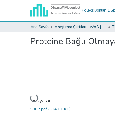
Koleksiyonlar
DSpa
Ana Sayfa
Araştırma Çıktıları | WoS | Scopus | TR-Dizin | PubMed
Proteine Bağlı Olmay
Yükleniyor...
Dosyalar
5967.pdf
(314.01 KB)