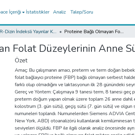
ce İçeriği
İstatistikler
Analiz
Talep/Soru
TR-Dizin İndeksli Yayınlar Koleksiyonu
Proteine Bağlı Olmayan Folat Düzeylerinin Anne Sütünde İncelenmesi
an Folat Düzeylerinin Anne S
Özet
Amaç: Bu çalışmanın amacı, preterm ve term doğan bebekl
folat bağlayıcı proteine (FBP) bağlı olmayan serbest haldek
farklı olup olmadığını ve laktasyonun ilk 28 günündeki seyri
Gereç ve Yöntem: Çalışmaya 9 tanesi term, 8 tanesi geç p
preterm doğum yapan olmak üzere toplam 26 anne dahil e
kolostrum (3. gün sütü), geçiş sütü (7. gün sütü) ve olgun 
numuneleri toplandı. Numunelerden Siemens ADVIA Cent
New York, ABD) otoanalizörü kullanılarak kemilüminesan t
seviyeleri ölçüldü. FBP ile ilgili olarak analiz öncesinde ayr