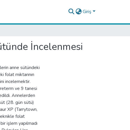
Giriş
ütünde İncelenmesi
erin anne sütündeki
i folat miktarının
ni incelemektir.
reterm ve 9 tanesi
dildi. Annelerden
süt (28. gün sütü)
aur XP (Tarrytown,
eknikle folat
ı bir işlem yapılmadı