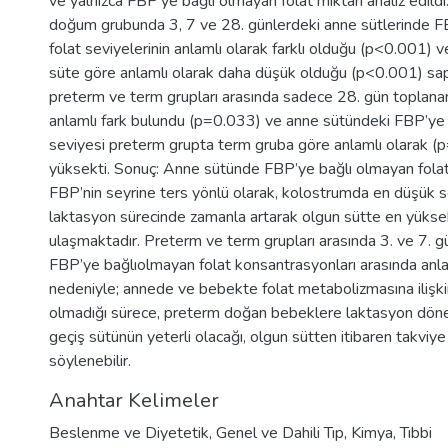
ve yalnızca FBP’ye bağlı olmayan folat miktarı analiz edildi
doğum grubunda 3, 7 ve 28. günlerdeki anne sütlerinde F
folat seviyelerinin anlamlı olarak farklı olduğu (p<0.001)
süte göre anlamlı olarak daha düşük olduğu (p<0.001) sap
preterm ve term grupları arasında sadece 28. gün toplanan
anlamlı fark bulundu (p=0.033) ve anne sütündeki FBP’ye 
seviyesi preterm grupta term gruba göre anlamlı olarak 
yüksekti. Sonuç: Anne sütünde FBP’ye bağlı olmayan folat
FBP’nin seyrine ters yönlü olarak, kolostrumda en düşük 
laktasyon sürecinde zamanla artarak olgun sütte en yüks
ulaşmaktadır. Preterm ve term grupları arasında 3. ve 7. g
FBP’ye bağlıolmayan folat konsantrasyonları arasında anl
nedeniyle; annede ve bebekte folat metabolizmasına ilişki
olmadığı sürece, preterm doğan bebeklere laktasyon dö
geçiş sütünün yeterli olacağı, olgun sütten itibaren takviy
söylenebilir.
Anahtar Kelimeler
Beslenme ve Diyetetik
,
Genel ve Dahili Tıp
,
Kimya
,
Tıbbi