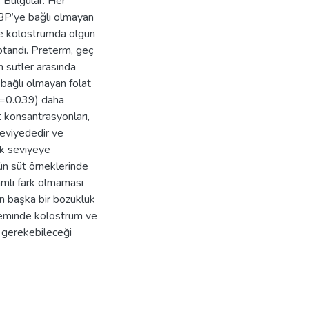
. Bulgular: Her
BP’ye bağlı olmayan
 ve kolostrumda olgun
tandı. Preterm, geç
 sütler arasında
bağlı olmayan folat
(p=0.039) daha
 konsantrasyonları,
seviyededir ve
ek seviyeye
ün süt örneklerinde
amlı fark olmaması
n başka bir bozukluk
neminde kolostrum ve
e gerekebileceği