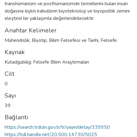
transhümanizm ve posthümanizmde temellerini bulan insan
doğasına ilişkin kabullerin biyoteknoloji ve biyopolitik zemini
eleştirel bir yaklaşımla değerlendirilecektir.
Anahtar Kelimeler
Mühendislik
,
Biyotıp
,
Bilim Felsefesi ve Tarihi
,
Felsefe
Kaynak
Kutadgubilig: Felsefe Bilim Araştırmaları
Cilt
0
Sayı
39
Bağlantı
https://search.trdizin.gov.tr/tr/yayin/detay/339950
https://hdl.handle.net/20.500.14730/5025