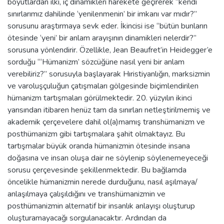
boyutlardan ilki, iç dinamikleri harekete geçirerek “kendi
sınırlarımız dahilinde ‘yenilenmenin’ bir imkanı var mıdır?”
sorusunu araştırmaya sevk eder. İkincisi ise “bütün bunların
ötesinde ‘yeni’ bir anlam arayışının dinamikleri nelerdir?”
sorusuna yönlendirir. Özellikle, Jean Beaufret’in Heidegger’e
sorduğu “‘Hümanizm’ sözcüğüne nasıl yeni bir anlam
verebiliriz?” sorusuyla başlayarak Hıristiyanlığın, marksizmin
ve varoluşçuluğun çatışmaları gölgesinde biçimlendirilen
hümanizm tartışmaları görülmektedir. 20. yüzyılın ikinci
yarısından itibaren henüz tam da sınırları netleştirilmemiş ve
akademik çerçevelere dahil ol(a)mamış transhümanizm ve
posthümanizm gibi tartışmalara şahit olmaktayız. Bu
tartışmalar büyük oranda hümanizmin ötesinde insana
doğasına ve insan oluşa dair ne söylenip söylenemeyeceği
sorusu çerçevesinde şekillenmektedir. Bu bağlamda
öncelikle hümanizmin nerede durduğunu, nasıl aşılmaya/
anlaşılmaya çalışıldığını ve transhümanizmin ve
posthümanizmin alternatif bir insanlık anlayışı oluşturup
oluşturamayacağı sorgulanacaktır. Ardından da