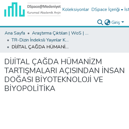
Koleksiyonlar
DSpace İçeriği
İs
Giriş
Ana Sayfa
Araştırma Çıktıları | WoS | Scopus | TR-Dizin | PubMed
TR-Dizin İndeksli Yayınlar Koleksiyonu
DİJİTAL ÇAĞDA HÜMANİZM TARTIŞMALARI AÇISINDAN İNSAN DOĞASI BİYOTEKNOLOJİ VE BİYOPOLİTİKA
DİJİTAL ÇAĞDA HÜMANİZM
TARTIŞMALARI AÇISINDAN İNSAN
DOĞASI BİYOTEKNOLOJİ VE
BİYOPOLİTİKA