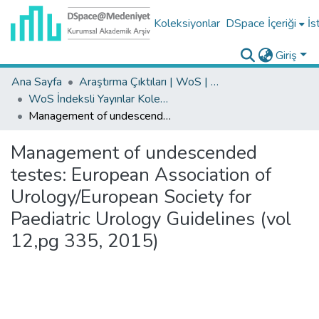
Koleksiyonlar
DSpace İçeriği
İs
Giriş
Ana Sayfa
Araştırma Çıktıları | WoS | Scopus | TR-Dizin | PubMed
WoS İndeksli Yayınlar Koleksiyonu
Management of undescended testes: European Association of Urology/European Society for Paediatric Urology Guidelines (vol 12,pg 335, 2015)
Management of undescended
testes: European Association of
Urology/European Society for
Paediatric Urology Guidelines (vol
12,pg 335, 2015)