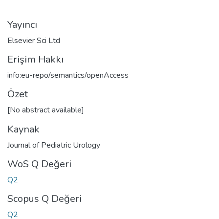
Yayıncı
Elsevier Sci Ltd
Erişim Hakkı
info:eu-repo/semantics/openAccess
Özet
[No abstract available]
Kaynak
Journal of Pediatric Urology
WoS Q Değeri
Q2
Scopus Q Değeri
Q2