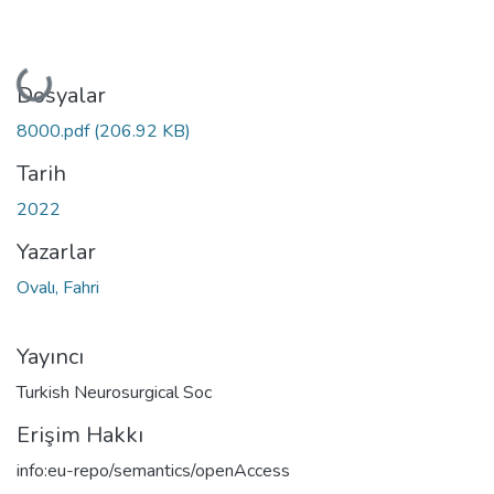
Yükleniyor...
Dosyalar
8000.pdf
(206.92 KB)
Tarih
2022
Yazarlar
Ovalı, Fahri
Yayıncı
Turkish Neurosurgical Soc
Erişim Hakkı
info:eu-repo/semantics/openAccess