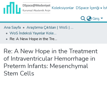
Koleksiyonlar
DSpace İçeriği
İs
Giriş
Ana Sayfa
Araştırma Çıktıları | WoS | Scopus | TR-Dizin | PubMed
WoS İndeksli Yayınlar Koleksiyonu
Re: A New Hope in the Treatment of Intraventricular Hemorrhage in Preterm Infants: Mesenchymal Stem Cells
Re: A New Hope in the Treatment
of Intraventricular Hemorrhage in
Preterm Infants: Mesenchymal
Stem Cells