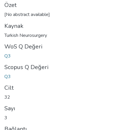
Özet
[No abstract available]
Kaynak
Turkish Neurosurgery
WoS Q Değeri
Q3
Scopus Q Değeri
Q3
Cilt
32
Sayı
3
Bağlantı