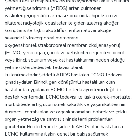
Şiddetli acute respiratory distresssyndrome (akut solunum
yetmezliğisendromu) (ARDS) artan pulmoner
vaskülergeçirgenliğin artması sonucunda, hipoksemive
bilateral radyolojik opasiteler ile giden,azalmış akciğer
komplians ile ilişkili akutdiffüz, enflamatuvar akciğer
hasarıdır.Extracorporeal membrane
oxygenation(ekstrakorporeal membran oksijenasyonu)
(ECMO) yenidoğan, çocuk ve yetişkinlerdegörülen birincil
veya ikincil solunum veya kal hastalıklarının neden olduğu
yetmezliklerdedestek tedavisi olarak
kullanılmaktadır.Şiddetli ARDS hastaları ECMO tedavisi
içinadaydırlar. Birincil geri dönüşümlü hastalıkları olan
hastalarda uygulanan ECMO bir tedaviyöntemi değil, bir
destek yöntemidir. ECMOtedavisi ile ilişkili olarak-mortalite,
morbiditede artış, uzun süreli sakatlık ve yaşamkalitesinin
düşmesi-cerrahi alan ve organkanamaları, böbrek ve çoklu
organ yetmezliğ ve santral sinir sistemi problemleri
görülebilir Bu derlemede şiddetli ARDS olan hastalarda
ECMO kullanımına ilişkin genel bir bakışsağlamak