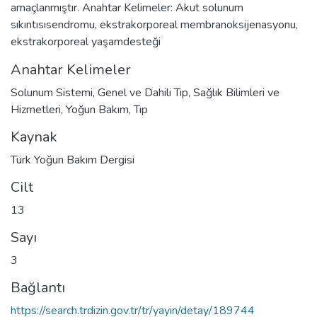
amaçlanmıştır. Anahtar Kelimeler: Akut solunum
sıkıntısısendromu, ekstrakorporeal membranoksijenasyonu,
ekstrakorporeal yaşamdesteği
Anahtar Kelimeler
Solunum Sistemi
,
Genel ve Dahili Tıp
,
Sağlık Bilimleri ve
Hizmetleri
,
Yoğun Bakım
,
Tıp
Kaynak
Türk Yoğun Bakım Dergisi
Cilt
13
Sayı
3
Bağlantı
https://search.trdizin.gov.tr/tr/yayin/detay/189744