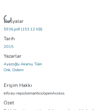
Yükleniyor...
Dosyalar
5936.pdf
(153.12 KB)
Tarih
2015
Yazarlar
Ayazoğlu Akarsu, Tülin
Onk, Didem
Erişim Hakkı
info:eu-repo/semantics/openAccess
Özet