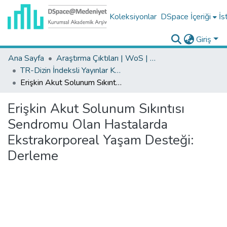
Koleksiyonlar
DSpace İçeriği
İs
Giriş
Ana Sayfa
Araştırma Çıktıları | WoS | Scopus | TR-Dizin | PubMed
TR-Dizin İndeksli Yayınlar Koleksiyonu
Erişkin Akut Solunum Sıkıntısı Sendromu Olan Hastalarda Ekstrakorporeal Yaşam Desteği: Derleme
Erişkin Akut Solunum Sıkıntısı
Sendromu Olan Hastalarda
Ekstrakorporeal Yaşam Desteği:
Derleme