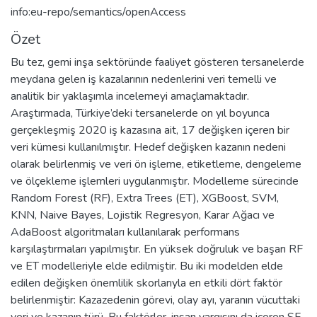
info:eu-repo/semantics/openAccess
Özet
Bu tez, gemi inşa sektöründe faaliyet gösteren tersanelerde
meydana gelen iş kazalarının nedenlerini veri temelli ve
analitik bir yaklaşımla incelemeyi amaçlamaktadır.
Araştırmada, Türkiye’deki tersanelerde on yıl boyunca
gerçekleşmiş 2020 iş kazasına ait, 17 değişken içeren bir
veri kümesi kullanılmıştır. Hedef değişken kazanın nedeni
olarak belirlenmiş ve veri ön işleme, etiketleme, dengeleme
ve ölçekleme işlemleri uygulanmıştır. Modelleme sürecinde
Random Forest (RF), Extra Trees (ET), XGBoost, SVM,
KNN, Naive Bayes, Lojistik Regresyon, Karar Ağacı ve
AdaBoost algoritmaları kullanılarak performans
karşılaştırmaları yapılmıştır. En yüksek doğruluk ve başarı RF
ve ET modelleriyle elde edilmiştir. Bu iki modelden elde
edilen değişken önemlilik skorlarıyla en etkili dört faktör
belirlenmiştir: Kazazedenin görevi, olay ayı, yaranın vücuttaki
yeri ve kazanın türü. Bu faktörler, insan yargısını da içeren SF-