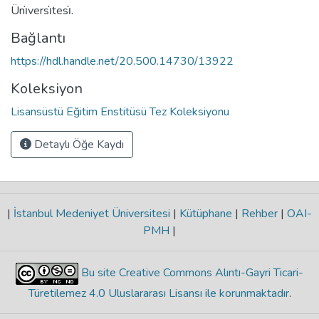
Üni̇versi̇tesi̇.
Bağlantı
https://hdl.handle.net/20.500.14730/13922
Koleksiyon
Lisansüstü Eğitim Enstitüsü Tez Koleksiyonu
Detaylı Öğe Kaydı
|
İstanbul Medeniyet Üniversitesi
|
Kütüphane
|
Rehber
|
OAI-
PMH
|
Bu site Creative Commons Alıntı-Gayri Ticari-
Türetilemez 4.0 Uluslararası Lisansı ile korunmaktadır
.