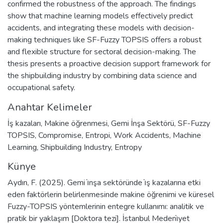
confirmed the robustness of the approach. The findings
show that machine learning models effectively predict
accidents, and integrating these models with decision-
making techniques like SF-Fuzzy TOPSIS offers a robust
and flexible structure for sectoral decision-making. The
thesis presents a proactive decision support framework for
the shipbuilding industry by combining data science and
occupational safety.
Anahtar Kelimeler
İş kazaları
,
Makine öğrenmesi
,
Gemi İnşa Sektörü
,
SF-Fuzzy
TOPSIS
,
Compromise
,
Entropi
,
Work Accidents
,
Machine
Learning
,
Shipbuilding Industry
,
Entropy
Künye
Aydın, F. (2025). Gemi i̇nşa sektöründe i̇ş kazalarına etki
eden faktörlerin belirlenmesinde makine öğrenimi ve küresel
Fuzzy-TOPSIS yöntemlerinin entegre kullanımı: analitik ve
pratik bir yaklaşım [Doktora tezi]. İstanbul Medeni̇yet