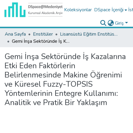
Koleksiyonlar
DSpace İçeriği
İs
Giriş
Ana Sayfa
Enstitüler
Lisansüstü Eğitim Enstitüsü Tez Koleksiyonu
Gemi İnşa Sektöründe İş Kazalarına Etki Eden Faktörlerin Belirlenmesinde Makine Öğrenimi ve Küresel Fuzzy-TOPSIS Yöntemlerinin Entegre Kullanımı: Analitik ve Pratik Bir Yaklaşım
Gemi İnşa Sektöründe İş Kazalarına
Etki Eden Faktörlerin
Belirlenmesinde Makine Öğrenimi
ve Küresel Fuzzy-TOPSIS
Yöntemlerinin Entegre Kullanımı:
Analitik ve Pratik Bir Yaklaşım