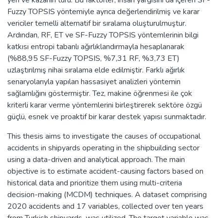
Fuzzy TOPSIS yöntemiyle ayrıca değerlendirilmiş ve karar
vericiler temelli alternatif bir sıralama oluşturulmuştur.
Ardından, RF, ET ve SF-Fuzzy TOPSIS yöntemlerinin bilgi
katkısı entropi tabanlı ağırlıklandırmayla hesaplanarak
(%88,95 SF-Fuzzy TOPSIS, %7,31 RF, %3,73 ET)
uzlaştırılmış nihai sıralama elde edilmiştir. Farklı ağırlık
senaryolarıyla yapılan hassasiyet analizleri yöntemin
sağlamlığını göstermiştir. Tez, makine öğrenmesi ile çok
kriterli karar verme yöntemlerini birleştirerek sektöre özgü
güçlü, esnek ve proaktif bir karar destek yapısı sunmaktadır.
This thesis aims to investigate the causes of occupational
accidents in shipyards operating in the shipbuilding sector
using a data-driven and analytical approach. The main
objective is to estimate accident-causing factors based on
historical data and prioritize them using multi-criteria
decision-making (MCDM) techniques. A dataset comprising
2020 accidents and 17 variables, collected over ten years
from Turkish shipyards, was utilized. The target variable was