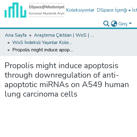
Koleksiyonlar
DSpace İçeriği
İs
Giriş
Ana Sayfa
Araştırma Çıktıları | WoS | Scopus | TR-Dizin | PubMed
WoS İndeksli Yayınlar Koleksiyonu
Propolis might induce apoptosis through downregulation of anti-apoptotic miRNAs on A549 human lung carcinoma cells
Propolis might induce apoptosis
through downregulation of anti-
apoptotic miRNAs on A549 human
lung carcinoma cells