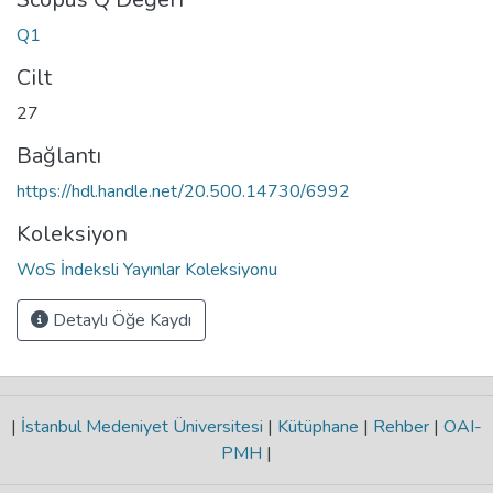
Q1
Cilt
27
Bağlantı
https://hdl.handle.net/20.500.14730/6992
Koleksiyon
WoS İndeksli Yayınlar Koleksiyonu
Detaylı Öğe Kaydı
|
İstanbul Medeniyet Üniversitesi
|
Kütüphane
|
Rehber
|
OAI-
PMH
|